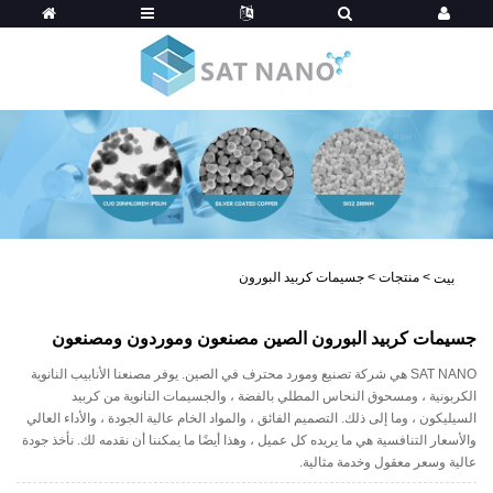
>
منتجات
>
جسيمات كربيد البورون
بيت
جسيمات كربيد البورون الصين مصنعون وموردون ومصنعون
SAT NANO هي شركة تصنيع ومورد محترف في الصين. يوفر مصنعنا الأنابيب النانوية
الكربونية ، ومسحوق النحاس المطلي بالفضة ، والجسيمات النانوية من كربيد
السيليكون ، وما إلى ذلك. التصميم الفائق ، والمواد الخام عالية الجودة ، والأداء العالي
والأسعار التنافسية هي ما يريده كل عميل ، وهذا أيضًا ما يمكننا أن نقدمه لك. نأخذ جودة
عالية وسعر معقول وخدمة مثالية.