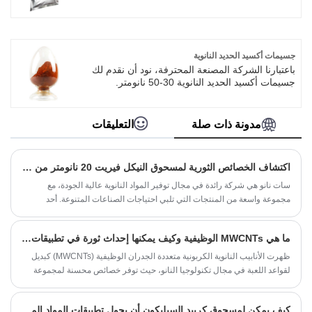
شركة SAT NAO الأكثر مبيعًا في مختلف دول
الجودة Ti3C2Tx MXene. يتمتع مسحوق كربيد
العالم.
التيتانيوم المفرد عالي الجودة Ti3C2Tx MXene
بآفاق تطبيق واسعة في مجالات مثل الامتصاص
النانوي وأجهزة الاستشعار الحيوية وفحص الأيونات
والحفز وبطاريات الليثيوم أيون والمكثفات الفائقة
جسيمات أكسيد الحديد النانوية
والتشحيم والعديد من المجالات الأخرى. يمكننا تقديم
باعتبارنا الشركة المصنعة المحترفة، نود أن نقدم لك
الخدمة المهنية وسعر أفضل بالنسبة لك. إذا كنت
جسيمات أكسيد الحديد النانوية 30-50 نانومتر.
مهتما بالمنتجات، يرجى الاتصال معنا. نحن نتبع الجودة
وسوف نقدم لك أفضل خدمة ما بعد البيع والتسليم
والتأكد من أن سعر الخدمة المتفانية والضمير.
في الوقت المناسب.
مدونة ذات صلة
التعليقات
اكتشاف الخصائص الثورية لمسحوق النيكل فيريت 20 نانومتر من SAT NANO
سات نانو هي شركة رائدة في مجال توفير المواد النانوية عالية الجودة، مع
مجموعة واسعة من المنتجات التي تلبي احتياجات الصناعات المتنوعة. أحد
عروضها الأكثر ثورية هو مسحوق النيكل فيريت 20 نانومتر، والذي تم تصميمه
باستخدام أحدث الأبحاث والابتكارات لامتلاك خصائص فريدة. في هذه المدونة،
ما هي MWCNTs الوظيفية وكيف يمكنها إحداث ثورة في تطبيقات المواد المتقدمة
نتعمق في عالم فريت النيكل ونستكشف الطرق العديدة التي يتمتع بها مسحوق
SAT NANO بحجم 20 نانومتر بالقدرة على إحداث تحول في الصناعات.
ظهرت الأنابيب النانوية الكربونية متعددة الجدران الوظيفية (MWCNTs) كبديل
لقواعد اللعبة في مجال تكنولوجيا النانو، حيث توفر خصائص محسنة لمجموعة
واسعة من التطبيقات. في هذه المقالة، نستكشف ماهية MWCNTs الوظيفية،
وكيف يتم تصنيعها، وخصائصها الفريدة، وتطبيقاتها العملية، والمزايا التي تقدمها
كيف يمكن لمسحوق كربيد السيليكون أن يحول تطبيقات المواد المتقدمة