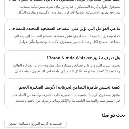
للصناعات التي تتراوح من الإلكترونيات إلى الطب الحيوي.
مسحوق طولي كربيد السيليكون عبارة عن مادة تقوية سيراميكية متقدمة
معروفة بقوتها الاستثنائية وثباتها الحراري ومقاومة الأكسدة ومقاومة التآكل.
باعتبارها موردًا محترفًا للمواد النانوية، توفر SAT NANO مسحوقًا عالي الجودة
من كربيد السيليكون مصممًا للتطبيقات في مجالات الطيران والسيارات
ما هي العوامل التي تؤثر على المساحة السطحية المحددة للمساحيق؟
والإلكترونيات والطاقة والتصنيع المركب المتقدم. تستكشف هذه المقالة
الخصائص وطرق التحضير والتطبيقات والمزايا واعتبارات الاختيار لمسحوق
كخاصية فيزيائية مهمة للمساحيق، تشير مساحة السطح المحددة إلى إجمالي
كربيد السيليكون الطولي.
مساحة السطح لكل وحدة كتلة من مسحوق الأكسيد. وحجمها يتأثر بعوامل
مختلفة. أولاً، يعد حجم الجسيمات عاملاً مهمًا يؤثر على المساحة السطحية
المحددة للمساحيق. كلما كانت الجسيمات أصغر، زادت مساحة السطح المحددة.
هل تعرف تطبيق Boron Nitride Whisker؟
وذلك لأنه كلما كان حجم الجسيمات أصغر، زادت مساحة سطح كل جسيم على
حدة، وبالتالي زيادة إجمالي مساحة السطح لكل وحدة كتلة من المسحوق.
يحتوي نيتريد البورون على خصائص ممتازة مثل مقاومة درجات الحرارة العالية
ومقاومة الأكسدة ومقاومة التآكل الكيميائي وامتصاص النيوترون ، وله فقدان
عازلة منخفض وعزل كهربائي.
كيفية تحسين ظاهرة التضامن لجزيئات الألومينا الصغيرة الحجم
يحتوي مسحوق ألومينا الجسيمات الصغيرة على مجموعة واسعة من التطبيقات
في السيراميك والهندسة الكيميائية والإلكترونيات وغيرها من الحقول بسبب
خصائصه الفيزيائية والكيميائية الفريدة. ومع ذلك ، في التطبيقات العملية ، يكون
مسحوق الألومينا الصغير الحجم عرضة للتكتل ، والذي يشير إلى ظاهرة جزيئات
بحث ذو صلة
المسحوق التي تلتصق ببعضها البعض وتشكيل مجاميع أكبر أثناء التخزين أو النقل
جسيمات كربيد البورون متناهية الصغر
أو الاستخدام بسبب عوامل مختلفة. مما تسبب في تأثر أدائها. يمكن أن تؤدي