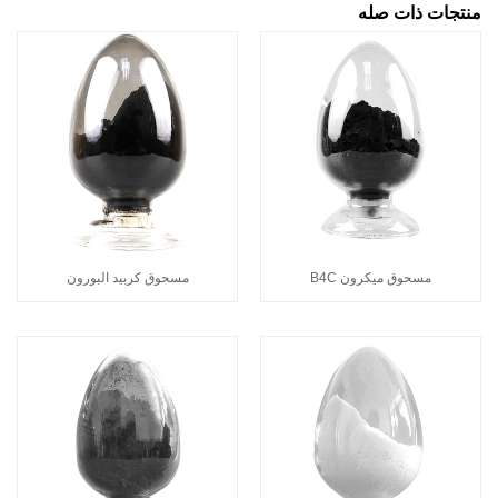
منتجات ذات صله
مسحوق ميكرون B4C
مسحوق كربيد البورون