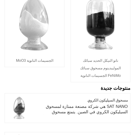
نانو النيكل الحديد سبائك
الجسيمات النانوية MoO3
الموليبدينوم مسحوق سبائك
FeNiMo الجسيمات النانوية
منتوجات جديدة
مسحوق السيليكون الكروي
SAT NANO هي شركة مصنعة ممتازة لمسحوق
السيليكون الكروي في الصين. يتمتع مسحوق
السيليكون الكروي بمساحة سطح محددة عالية وتأثير
حجمي وخصائص ميكانيكية ممتازة، مما يجعله
مستخدمًا على نطاق واسع في العديد من المجالات،
مثل المحفز وعامل تقوية المواد والإلكترون والطاقة.