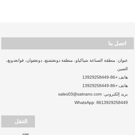
اتصل بنا
عنوان: منطقة الصناعة شياكياو، منطقة دونغتشنغ، دونغقوان، قوانغدونغ،
الصين
هاتف:
+86-13929258449
هاتف:
+86-13929258449
بريد إلكتروني:
sales03@satnano.com
WhatsApp:
8613929258449
التنقل
بيت