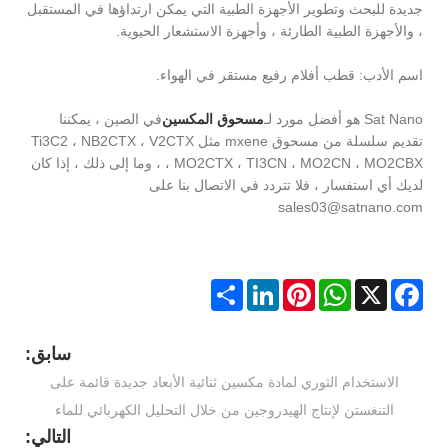
جديدة للبحث وتطوير الأجهزة الطبية التي يمكن ارتداؤها في المستقبل
، والأجهزة الطبية الطارئة ، وأجهزة الاستشعار الحيوية.
اسم الأدب: قطب أفلام رفيع مستقر في الهواء.
Sat Nano هو أفضل مورد لـ
مسحوق المكسين
في الصين ، يمكننا
تقديم سلسلة من مسحوق mxene مثل Ti3C2 ، NB2CTX ، V2CTX
، MO2CTX ، TI3CN ، MO2CN ، MO2CBX ، وما إلى ذلك ، إذا كان
لديك أي استفسار ، فلا تتردد في الاتصال بنا على
sales03@satnano.com
Share
LinkedIn
Pinterest
WhatsApp
Facebook
X
سابق:
الاستخدام الثوري لمادة مكسين ثنائية الأبعاد جديدة قائمة على
التنغستن لإنتاج الهيدروجين من خلال التحليل الكهربائي للماء
التالي: