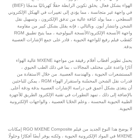
الهواء بشكل فعال. يخلق تكوين الرابطة حقلًا كهربائيًا مدمجًا (BIEF)
في واجهة غير متجانسة ، مما يؤدي إلى تغييرات في الهيكل الإلكتروني
السطحي ، مما يولد كثافة عالية من تدفق الإلكترون ، وتسهيل نقل
الشحن وانتشار أيون. وبالتالي ، فإنه يقلل بشكل كبير من مقاومة
واجهة الأنسجة الإلكترود/الأنسجة البيولوجية ، مما يتيح تطبيق RGM
كقطب فيلم رفيع للواجهة الحيوية ، قادر على جمع الإشارات العصبية
بدقة.
يحمل تطوير أقطاب أفلام رقيقة من مواجهة MXENE عالية الهواء
آثارًا واعدة على مختلف المجالات ، بما في ذلك الطب الحيوي ،
المستشعرات الحيوية ، والهندسة العصبية. من خلال الاستفادة من
قدرات نقل الشحن المحسّنة واستقرار الهواء RGM ، يمكن للباحثين
أن يتغذى بشكل أعمق في دراسة الإشارات العصبية بدقة ودقة أعلى.
بالإضافة إلى ذلك ، تمهد التطورات في تقنية الإلكترود الطريق للأجهزة
الطبية الحيوية المحسنة ، وعلم الخلايا العصبية ، والواجهات الإلكترونية
الحيوية.
لا يوضح هذا النوع الجديد من فيلم RGO MXENE Composite إمكانات
MXENE في المواد الإلكترونية الحيوية ، ولكنه يوفر أيضًا أفكارًا وحلولًا