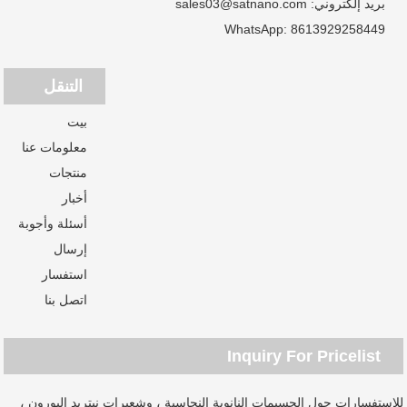
بريد إلكتروني:
sales03@satnano.com
WhatsApp:
8613929258449
التنقل
بيت
معلومات عنا
منتجات
أخبار
أسئلة وأجوبة
إرسال
استفسار
اتصل بنا
Inquiry For Pricelist
للاستفسارات حول الجسيمات النانوية النحاسية ، وشعيرات نيتريد البورون ،