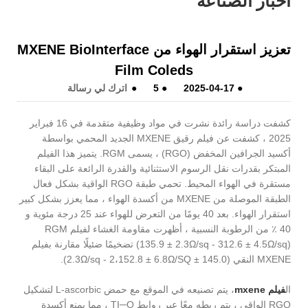
اخبار الصناعة
تعزيز استقرار الهواء من MXENE BioInterface
Film Coleds
●
2025-04-17
●
5
●
اترك لي رسالة
كشفت دراسة رائدة نشرت في مواد وظيفية متقدمة في 16 فبراير
2025 ، كشفت عن فيلم رقيق MXENE الجديد المحمي بواسطة
أكسيد الجرافين المخفض (RGO) ، يسمى RGM. يتميز هذا الفيلم
المبتكر بقدرات نقل الرسوم الاستثنائية والقدرة الرائعة على البقاء
مستقرة في الهواء المحيط. تحمي طبقة RGO الواقية بشكل فعال
الطبقة الموصلة من MXENE من أكسدة الهواء ، مما يعزز بشكل كبير
استقرار الهواء. بعد 40 يومًا من التعرض للهواء عند 25 درجة مئوية و
40 ٪ من الرطوبة النسبية ، أظهرت مقاومة الغشاء لفيلم RGM
(135.9 ± 2.3Ω/sq - 312.6 ± 4.5Ω/sq) تضخيمًا ضئيلًا مقارنة بفيلم
MXENE النقي (145.0 ± 2.3Ω/sq - 2،152.8 ± 6.8Ω/SQ).
ال
فيلم mxene
، يتم تصنيعه في الموقع مع حمض L-ascorbic لتشكيل
RGO الواقي ، يتم ربطه معًا عبر روابط TI─O ، مما يمنع أكسدة