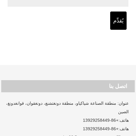
يُقدِّم
اتصل بنا
عنوان: منطقة الصناعة شياكياو، منطقة دونغتشنغ، دونغقوان، قوانغدونغ،
الصين
هاتف:
+86-13929258449
هاتف:
+86-13929258449