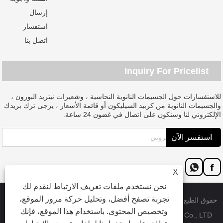
إرسال
استفسار
اتصل بنا
Inquiry For Pricelist
للاستفسارات حول الجسيمات النانوية النحاسية ، وشعيرات نيتريد البورون ،
والجسيمات النانوية من كربيد السيليكون أو قائمة الأسعار ، يرجى ترك بريدك
الإلكتروني لنا وسنكون على اتصال في غضون 24 ساعة.
X
نحن نستخدم ملفات تعريف الارتباط لنقدم لك
تجربة تصفح أفضل، وتحليل حركة مرور الموقع،
حقوق الطبع والنشر © 2023 Dongguan SAT nano technology Material
وتخصيص المحتوى. باستخدام هذا الموقع، فإنك
Co., LTD - جسيمات النحاس النانوية الصينية، وشعيرات نيتريد البورون،