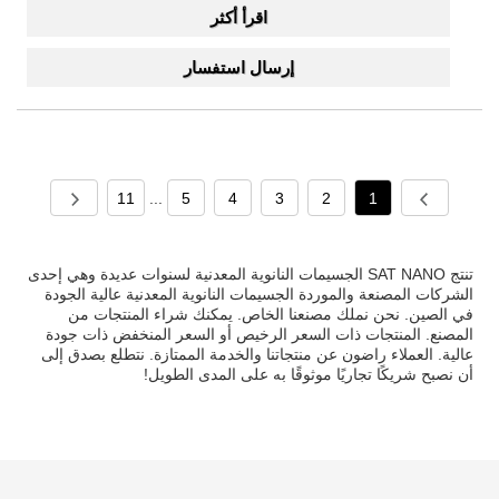
اقرأ أكثر
إرسال استفسار
11
...
5
4
3
2
1
تنتج SAT NANO الجسيمات النانوية المعدنية لسنوات عديدة وهي إحدى
الشركات المصنعة والموردة الجسيمات النانوية المعدنية عالية الجودة
في الصين. نحن نملك مصنعنا الخاص. يمكنك شراء المنتجات من
المصنع. المنتجات ذات السعر الرخيص أو السعر المنخفض ذات جودة
عالية. العملاء راضون عن منتجاتنا والخدمة الممتازة. نتطلع بصدق إلى
أن نصبح شريكًا تجاريًا موثوقًا به على المدى الطويل!