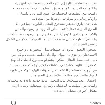
ومساحة سطحه العالية إلى نسبة الحجم ، وخصائصه الفيزيائية
والكيميائية الفريدة ، فإن مسحوق المعادن النانوية لديه مجموعة
واسعة من التطبيقات المحتملة في علوم المواد ، والكيمياء ،
والإلكترونيات ، والبيولوجيا ، وغيرها من المجالات.
هناك عدة طرق لتحضير مسحوق المعادن النانوية ، بما في ذلك
الطرق الفيزيائية مثل تكثيف الطور الغازي ، والرش ، والطحن
بالكرات ، والطرق الكيميائية مثل الاختزال ، والترسيب ، و sol-gel ،
والطرق البيولوجية التي تستخدم الجزيئات الحيوية للتحكم في الشكل
و حجم الجسيمات.
مسحوق المعدن النانوي له تطبيقات مثل المحفزات ، وأجهزة
الاستشعار ، ومعززات المواد ، والمواد الطبية الحيوية ، وأكثر من
ذلك. على سبيل المثال ، يمكن استخدام مسحوق المعادن النانوية
كمحفزات عالية الكفاءة في التفاعلات الكيميائية ، كعناصر حساسة
في أجهزة الاستشعار للكشف عن الملوثات البيئية ، وكعامل تقوية
للمواد عالية القوة وعالية الصلابة ، مثل السيراميك.
باختصار ، يعد مسحوق النانو المعدني مادة جديدة واعدة مع مجموعة
واسعة من التطبيقات المحتملة ، ويتوسع استخدامه ويتم دراسته
بشكل أكبر في مختلف المجالات.