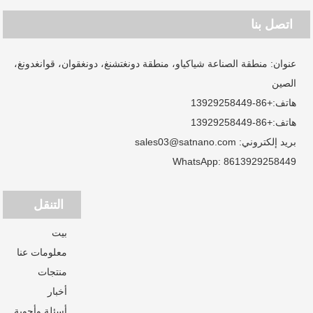
اتصل بنا
عنوان: منطقة الصناعة شياكياو، منطقة دونغتشنغ، دونغقوان، قوانغدونغ،
الصين
هاتف:
+86-13929258449
هاتف:
+86-13929258449
بريد إلكتروني:
sales03@satnano.com
WhatsApp:
8613929258449
التنقل
بيت
معلومات عنا
منتجات
أخبار
أسئلة وأجوبة