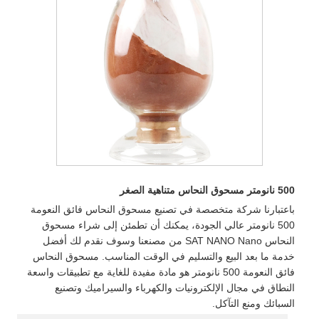
500 نانومتر مسحوق النحاس متناهية الصغر
باعتبارنا شركة متخصصة في تصنيع مسحوق النحاس فائق النعومة
500 نانومتر عالي الجودة، يمكنك أن تطمئن إلى شراء مسحوق
النحاس SAT NANO Nano من مصنعنا وسوف نقدم لك أفضل
خدمة ما بعد البيع والتسليم في الوقت المناسب. مسحوق النحاس
فائق النعومة 500 نانومتر هو مادة مفيدة للغاية مع تطبيقات واسعة
النطاق في مجال الإلكترونيات والكهرباء والسيراميك وتصنيع
السبائك ومنع التآكل.