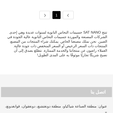
1
تنتج SAT NANO جسيمات النحاس النانوية لسنوات عديدة وهي إحدى
الشركات المصنعة والموردة جسيمات النحاس النانوية عالية الجودة في
الصين. نحن نملك مصنعنا الخاص. يمكنك شراء المنتجات من المصنع.
المنتجات ذات السعر الرخيص أو السعر المنخفض ذات جودة عالية.
العملاء راضون عن منتجاتنا والخدمة الممتازة. نتطلع بصدق إلى أن
نصبح شريكًا تجاريًا موثوقًا به على المدى الطويل!
اتصل بنا
عنوان: منطقة الصناعة شياكياو، منطقة دونغتشنغ، دونغقوان، قوانغدونغ،