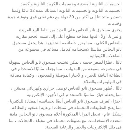
الجسيمات النانوية المعدنية وجسيمات الكربيد النانوية وأكسيد
الجسيمات النانوية والجسيمات النانوية السبائك لمدة 12 عامًا وقمنا
بتصدير منتجاتنا إلى أكثر من 30 دولة مع دعم تقني قوي ونوعية جيدة
وخدمات.
يحتوي مسحوق نانو النحاس على العديد من نقاط البيع الفريدة
والمزايا. أولاً ، لديها مساحة سطح أعلى إلى نسبة الحجم مقارنة
بالنحاس الكتلي ، مما يعزز خصائصه التحفيزية. هذا يجعل مسحوق
نانو النحاس مناسبًا لاستخدامه كعامل مساعد في مجموعة من
التفاعلات الكيميائية.
ثانيًا ، نظرًا لصغر حجمه ، يمكن تشتيت مسحوق نانو النحاس بسهولة
في مجموعة متنوعة من المذيبات ، مما يجعله مثاليًا للاستخدام في
الطباعة النافثة للحبر ، والأحبار الموصلة والمعجون ، وكمادة مضافة
في البوليمرات والطلاء.
ثالثًا ، يُظهر مسحوق نانو النحاس توصيل حراري وكهربائي محسّن ،
مما يجعله خيارًا مناسبًا للاستخدام في الأجهزة الإلكترونية.
أخيرًا ، يُعرف مسحوق نانو النحاس أيضًا بخصائصه المضادة للبكتيريا ،
مما يفتح التطبيقات المحتملة في منتجات الرعاية الصحية والنظافة.
بشكل عام ، تجعل المزايا المذكورة أعلاه مسحوق نانو النحاس مادة
متعددة الاستخدامات مع تطبيقات محتملة في مختلف المجالات ، بما
في ذلك الإلكترونيات والحفز والرعاية الصحية.