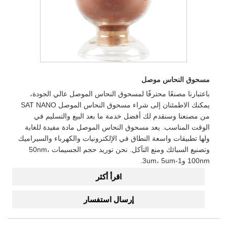
مسحوق النحاس موصل
باعتبارنا مصنعًا محترفًا لمسحوق النحاس الموصل عالي الجودة،
يمكنك الاطمئنان إلى شراء مسحوق النحاس الموصل SAT NANO
من مصنعنا وسنقدم لك أفضل خدمة ما بعد البيع والتسليم في
الوقت المناسب. يعد مسحوق النحاس الموصل مادة مفيدة للغاية
ولها تطبيقات واسعة النطاق في الإلكترونيات والكهرباء والسيراميك
وتصنيع السبائك ومنع التآكل. نحن توريد حجم الجسيمات 50nm،
100nm و1-3um، 5um.
اقرأ أكثر
إرسال استفسار