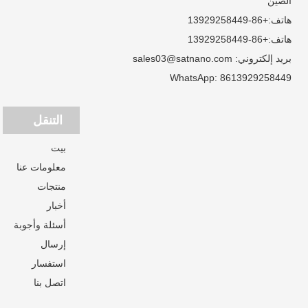
الصين
هاتف:
+86-13929258449
هاتف:
+86-13929258449
بريد إلكتروني:
sales03@satnano.com
WhatsApp:
8613929258449
التنقل
بيت
معلومات عنا
منتجات
أخبار
أسئلة وأجوبة
إرسال
استفسار
اتصل بنا