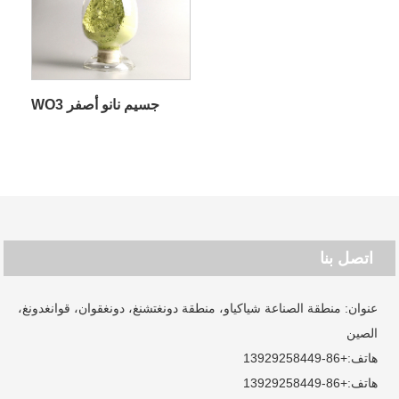
جسيم نانو أصفر WO3
اتصل بنا
عنوان: منطقة الصناعة شياكياو، منطقة دونغتشنغ، دونغقوان، قوانغدونغ،
الصين
هاتف:
+86-13929258449
هاتف:
+86-13929258449