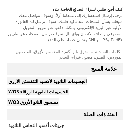
كيف أضع طلبي لشراء البضائع الخاصة بك؟
يرجى إرسال استفسارك إلى مبيعاتنا أولاً، وسوف تتواصل معك
مبيعاتنا بشأن المنتجات. عند تأكيد طلبك، سوف نرسل لك الفاتورة
الأولية عبر البريد الإلكتروني. يمكنك دفعها عن طريق التحويل
المصرفي وبطاقة الائتمان وباي بال. سوف نرسل المنتجات عن طريق
FedEx وUPS وDHL بعد أن حصلنا على الدفع.
الكلمات الساخنة: مسحوق نانو أكسيد التنغستن الأزرق، المصنعين،
الموردين، الصين، مصنع، شراء، السعر
علامة المنتج
الجسيمات النانوية لأكسيد التنغستن الأزرق
الجسيمات النانوية الزرقاء WO3
مسحوق النانو الأزرق WO3
الفئة ذات الصلة
جزيئات أكسيد النحاس النانوية