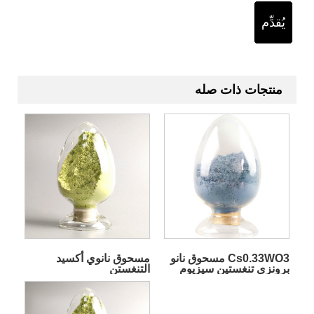
يُقدِّم
منتجات ذات صله
Cs0.33WO3 مسحوق نانو
مسحوق نانوي أكسيد
برونزي تنغستين سيزيوم
التنغستن