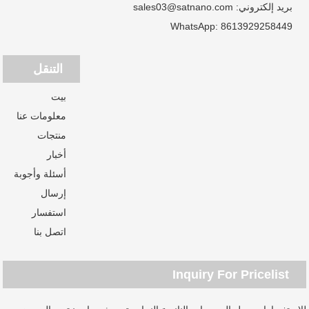
بريد إلكتروني:
sales03@satnano.com
WhatsApp:
8613929258449
التنقل
بيت
معلومات عنا
منتجات
أخبار
أسئلة وأجوبة
إرسال
استفسار
اتصل بنا
Inquiry For Pricelist