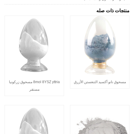
منتجات ذات صله
مسحوق نانو أكسيد التنغستن الأزرق
8mol 8YSZ yttria مسحوق زركونيا
مستقر