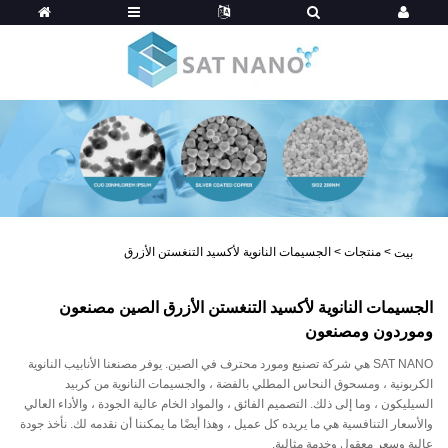
>
منتجات
>
الجسيمات النانوية لأكسيد التنغستن الأزرق
بيت
الجسيمات النانوية لأكسيد التنغستن الأزرق الصين مصنعون
وموردون ومصنعون
SAT NANO هي شركة تصنيع ومورد محترف في الصين. يوفر مصنعنا الأنابيب النانوية
الكربونية ، ومسحوق النحاس المطلي بالفضة ، والجسيمات النانوية من كربيد
السيليكون ، وما إلى ذلك. التصميم الفائق ، والمواد الخام عالية الجودة ، والأداء العالي
والأسعار التنافسية هي ما يريده كل عميل ، وهذا أيضًا ما يمكننا أن نقدمه لك. نأخذ جودة
عالية وسعر معقول وخدمة مثالية.