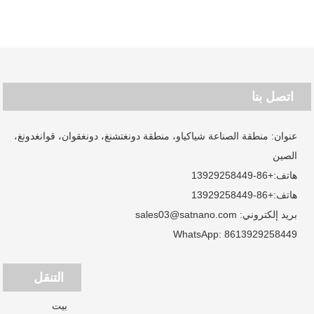
اتصل بنا
عنوان: منطقة الصناعة شياكياو، منطقة دونغتشنغ، دونغقوان، قوانغدونغ،
الصين
هاتف:
+86-13929258449
هاتف:
+86-13929258449
بريد إلكتروني:
sales03@satnano.com
WhatsApp:
8613929258449
التنقل
بيت