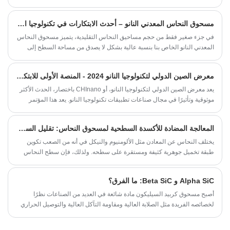
عالية من الأكسجين إلى امتصاص الجزيئات.
مختلف الصناعات. وإذا كنت تبحث عن مسحوق ثاني أكسيد السيليكون النانوي
عالي الجودة، فإن SAT NANO هي الشركة التي تلجأ إليها. يقدم SAT NANO
مسحوق النحاس المعدني النانو – أحدث الابتكارات في تكنولوجيا المعادن
مسحوق ثاني أكسيد السيليكون النانوي عالي الجودة بقياس 20 نانومتر، مما
يجعله أحد الأصول القيمة في العديد من التطبيقات. في هذه المدونة، سنستكشف
في جزء صغير فقط من حجم مساحيق النحاس التقليدية، يتميز مسحوق النحاس
الخصائص والخصائص والتطبيقات المحتملة لهذه المادة المذهلة.
المعدني النانو الخاص بنا بنسبة عالية بشكل لا يصدق من مساحة السطح إلى
الحجم، مما يجعله خيارًا مثاليًا لمجموعة متنوعة من التطبيقات الصناعية
والتكنولوجية.
معرض الصين الدولي لتكنولوجيا النانو 2024 - المنصة الأولى للابتكارات المتطورة
يعد معرض الصين الدولي لتكنولوجيا النانو، أو CHInano باختصار، الحدث الأكثر
موثوقية وتأثيرًا في مجال صناعات تطبيقات تكنولوجيا النانو. يعد هذا المؤتمر
المرموق بمثابة مكان اجتماع للمحترفين والمبتكرين من جميع أنحاء العالم
لعرض أحدث منتجاتهم ونتائجهم وتقنياتهم. مع التركيز على المواد النانوية،
المعالجة المضادة للأكسدة السطحية لمسحوق النحاس: تقليل السطح ومعالجة التخميل التنشيطي
والتصنيع النانوي، وأشباه الموصلات من الجيل الثالث، والطباعة النانوية،
والتكنولوجيا الحيوية النانوية، والطاقة والتكنولوجيا النظيفة، يعد CHInano بمثابة
يختلف النحاس عن المعادن مثل الألومنيوم والنيكل في أنه من الصعب تكوين
منصة لا تقدر بثمن لبناء التبادل والتعاون الدولي داخل صناعة تكنولوجيا النانو.
طبقة تخميل جوهرية كثيفة ومستقرة على سطحه. ولذلك، فإن سطح النحاس
المكشوف سوف يتأكسد ويتآكل بشكل مستمر بسبب الأكسجين وبخار الماء في
الهواء. كلما كان حجم الجسيمات أصغر ومساحة السطح المحددة لمسحوق
Alpha SiC و Beta SiC: ما الفرق؟
النحاس أكبر، كان من الأسهل التأكسد بسرعة لإنتاج منتجات مثل أكسيد
النحاسوز (Cu2O) وأكسيد النحاس (CuO). تعمل هذه الطبقة العازلة للأكسيد
أصبح مسحوق كربيد السيليكون مادة شائعة في العديد من الصناعات نظرًا
على تقليل توصيل مسحوق النحاس بشكل كبير وتعيق اتصال تلبيد الجسيمات،
لخصائصه الفريدة مثل الصلابة العالية ومقاومة التآكل العالية والتوصيل الحراري
مما يؤدي إلى تدهور أداء المعجون الموصل.
الممتاز. هناك نوعان من مسحوق كربيد السيليكون، Alpha SiC و Beta SiC. في
هذه المقالة، سوف نستكشف الاختلافات بين نوعي مسحوق كربيد السيليكون