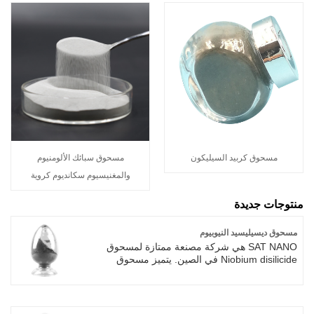
مسحوق كربيد السيليكون
مسحوق سبائك الألومنيوم
والمغنيسيوم سكانديوم كروية
منتوجات جديدة
مسحوق ديسيليسيد النيوبيوم
SAT NANO هي شركة مصنعة ممتازة لمسحوق
Niobium disilicide في الصين. يتميز مسحوق
ديسيلسيد النيوبيوم بثبات درجة الحرارة العالية،
ومقاومة الأكسدة الجيدة، ومقاومة التآكل، والصلابة
العالية والتوصيل الكهربائي. مسحوق مبيد النيوبيوم
ثنائي السيليكيد الذي تنتجه شركة SAT NAO هو