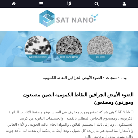
>
منتجات
>
الضوء الأبيض الجرافين النقاط الكمومية
بيت
الضوء الأبيض الجرافين النقاط الكمومية الصين مصنعون
وموردون ومصنعون
SAT NANO هي شركة تصنيع ومورد محترف في الصين. يوفر مصنعنا الأنابيب النانوية
الكربونية ، ومسحوق النحاس المطلي بالفضة ، والجسيمات النانوية من كربيد
السيليكون ، وما إلى ذلك. التصميم الفائق ، والمواد الخام عالية الجودة ، والأداء العالي
والأسعار التنافسية هي ما يريده كل عميل ، وهذا أيضًا ما يمكننا أن نقدمه لك. نأخذ جودة
عالية وسعر معقول وخدمة مثالية.