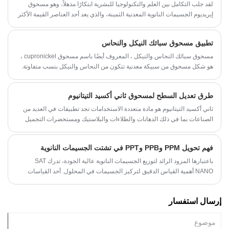
لقد جلب التكامل بين العلم والتكنولوجيا للبشرية ابتكارًا مذهلاً، وهو مسحوق
إيريديوم الجسيمات النانوية المعدنية الثمينة، والذي يعد أحد العناصر القيمة الأكثر
استخدامًا في القطاعات الصناعية وغير الصناعية. هذا المنتج المذهل ليس ثمينًا
فحسب، بل يمكنه أيضًا توفير تطبيقات متميزة في مختلف المجالات المتعلقة
تطبيق مسحوق سبائك النيكل والنحاس
بالتكنولوجيا.
مسحوق سبائك النحاس والنيكل ، المعروف أيضًا باسم مسحوق cupronickel ،
هو شكل مسحوق من سبيكة معدنية تتكون من النحاس والنيكل بنسب متفاوتة.
تمتلك هذه السبيكة خصائص فريدة تجعلها مناسبة للعديد من التطبيقات.
طرق تعديل السطح لمسحوق ثاني أكسيد التيتانيوم
ثاني أكسيد التيتانيوم هو مادة متعددة الاستخدامات تجد تطبيقات في العديد من
الصناعات بما في ذلك الدهانات والطلاءات والبلاستيك ومستحضرات التجميل
والمستحضرات الصيدلانية وغيرها. ومع ذلك، فإن الخصائص السطحية لثاني
أكسيد التيتانيوم غالبًا ما تحد من أدائه في التطبيقات المختلفة. للتغلب على هذا
فهم تحويل PPM وPPB وPPT في تشتت الجسيمات النانوية
القيد، طور الباحثون عدة طرق لتعديل سطح ثاني أكسيد التيتانيوم. في هذه
المقالة، سوف نستكشف بعض الطرق الأكثر فعالية لتعديل سطح ثاني أكسيد
باعتبارها المزود الرائد لتوزيع الجسيمات النانوية عالية الجودة، تدرك SAT
التيتانيوم.
NANO أهمية القياس الدقيق لتركيز الجسيمات في المحلول. أحد القياسات
الأكثر استخدامًا هو جزء في المليون (PPM)، وجزء في المليار (PPB)، وجزء في
التريليون (PPT). في هذه المقالة، سنناقش تحويل هذه القياسات وكيفية
إرسال استفسار
ارتباطها بتركيز مشتتات الجسيمات النانوية.