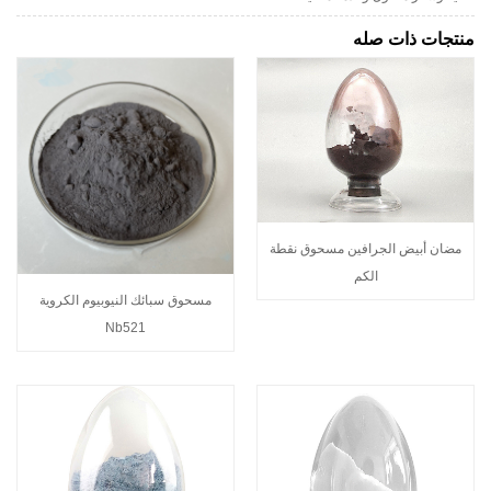
منتجات ذات صله
مضان أبيض الجرافين مسحوق نقطة
الكم
مسحوق سبائك النيوبيوم الكروية
Nb521