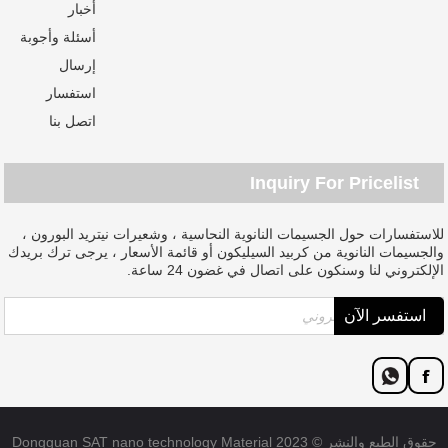
أخبار
أسئلة وأجوبة
إرسال
استفسار
اتصل بنا
Inquiry For Pricelist
للاستفسارات حول الجسيمات النانوية النحاسية ، وشعيرات نيتريد البورون ،
والجسيمات النانوية من كربيد السيليكون أو قائمة الأسعار ، يرجى ترك بريدك
الإلكتروني لنا وسنكون على اتصال في غضون 24 ساعة.
حقوق الطبع والنشر © 2023 Dongguan SAT nano technology Material