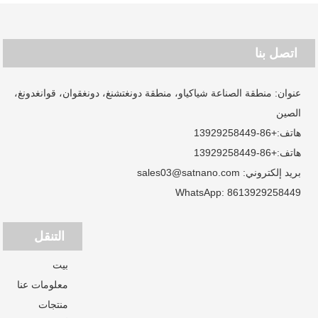
اتصل بنا
عنوان: منطقة الصناعة شياكياو، منطقة دونغتشنغ، دونغقوان، قوانغدونغ،
الصين
هاتف:
+86-13929258449
هاتف:
+86-13929258449
بريد إلكتروني:
sales03@satnano.com
WhatsApp:
8613929258449
التنقل
بيت
معلومات عنا
منتجات