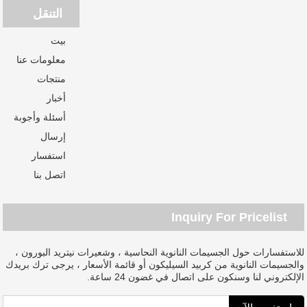
التنقل
بيت
معلومات عنا
منتجات
أخبار
أسئلة وأجوبة
إرسال
استفسار
اتصل بنا
Inquiry For Pricelist
للاستفسارات حول الجسيمات النانوية النحاسية ، وشعيرات نيتريد البورون ،
والجسيمات النانوية من كربيد السيليكون أو قائمة الأسعار ، يرجى ترك بريدك
الإلكتروني لنا وسنكون على اتصال في غضون 24 ساعة.