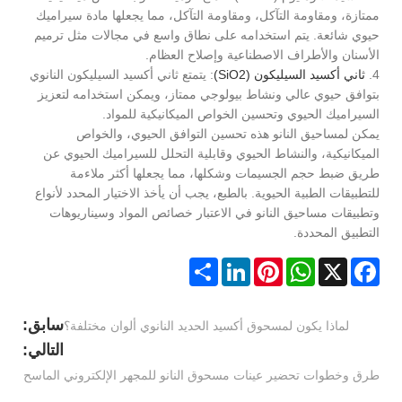
ممتازة، ومقاومة التآكل، ومقاومة التآكل، مما يجعلها مادة سيراميك
حيوي شائعة. يتم استخدامه على نطاق واسع في مجالات مثل ترميم
الأسنان والأطراف الاصطناعية وإصلاح العظام.
4.
ثاني أكسيد السيليكون (SiO2)
: يتمتع ثاني أكسيد السيليكون النانوي
بتوافق حيوي عالي ونشاط بيولوجي ممتاز، ويمكن استخدامه لتعزيز
السيراميك الحيوي وتحسين الخواص الميكانيكية للمواد.
يمكن لمساحيق النانو هذه تحسين التوافق الحيوي، والخواص
الميكانيكية، والنشاط الحيوي وقابلية التحلل للسيراميك الحيوي عن
طريق ضبط حجم الجسيمات وشكلها، مما يجعلها أكثر ملاءمة
للتطبيقات الطبية الحيوية. بالطبع، يجب أن يأخذ الاختيار المحدد لأنواع
وتطبيقات مساحيق النانو في الاعتبار خصائص المواد وسيناريوهات
التطبيق المحددة.
Share
LinkedIn
Pinterest
WhatsApp
Facebook
X
سابق:
لماذا يكون لمسحوق أكسيد الحديد النانوي ألوان مختلفة؟
التالي:
طرق وخطوات تحضير عينات مسحوق النانو للمجهر الإلكتروني الماسح