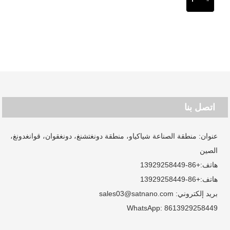
اتصل بنا
عنوان: منطقة الصناعة شياكياو، منطقة دونغتشنغ، دونغقوان، قوانغدونغ،
الصين
هاتف:
+86-13929258449
هاتف:
+86-13929258449
بريد إلكتروني:
sales03@satnano.com
WhatsApp:
8613929258449