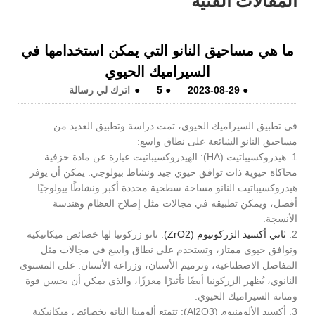
المقالات الفنية
ما هي مساحيق النانو التي يمكن استخدامها في
السيراميك الحيوي
●
2023-08-29
●
5
●
اترك لي رسالة
في تطبيق السيراميك الحيوي، تمت دراسة وتطبيق العديد من
مساحيق النانو الشائعة على نطاق واسع:
1. هيدروكسيباتيت (HA): الهيدروكسيباتيت عبارة عن مادة خزفية
محاكاة حيوية ذات توافق حيوي جيد ونشاط بيولوجي. يمكن أن يوفر
هيدروكسيباتيت النانو مساحة سطحية محددة أكبر ونشاطًا بيولوجيًا
أفضل، ويمكن تطبيقه في مجالات مثل إصلاح العظام وهندسة
الأنسجة.
2.
ثاني أكسيد الزركونيوم (ZrO2)
: نانو زركونيا لها خصائص ميكانيكية
وتوافق حيوي ممتاز، وتستخدم على نطاق واسع في مجالات مثل
المفاصل الاصطناعية، وترميم الأسنان، وزراعة الأسنان. على المستوى
النانوي، يُظهر الزركونيا أيضًا تأثيرًا معززًا، والذي يمكن أن يحسن قوة
ومتانة السيراميك الحيوي.
3. أكسيد الألومنيوم (Al2O3): تتمتع ألومينا النانو بخصائص ميكانيكية