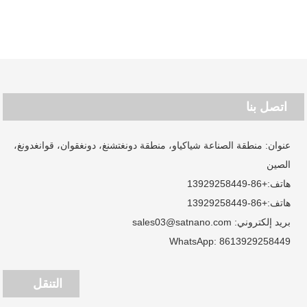
اتصل بنا
عنوان: منطقة الصناعة شياكياو، منطقة دونغتشنغ، دونغقوان، قوانغدونغ،
الصين
هاتف:
+86-13929258449
هاتف:
+86-13929258449
بريد إلكتروني:
sales03@satnano.com
WhatsApp:
8613929258449
التنقل