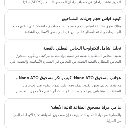
لتعزيز تشتت رامان في مطياف رامان المحسن السطح (SERS) نظرًا
لاستقرارها الممتاز وخصائصها المعززة. في منشور حديث صادر عن Nano
Convergence، تم الإبلاغ عن طريقة أكثر صداقة للبيئة وكفاءة لتصنيع ركائز
كيفية قياس حجم جزيئات المساحيق
SERS باستخدام AgNPs في الموقع.
هناك طرق مختلفة لقياس حجم جسيمات المساحيق ، اعتمادًا على نطاق حجم
الجسيمات والدقة المطلوبة للقياس. فيما يلي بعض الأساليب الشائعة:
تحليل شامل لتكنولوجيا النحاس المطلي بالفضة
تقنية النحاس المطلية بالفضة هي تقنية مواد معدنية مركبة ، ويتكون مسحوق
النحاس المطلي بالفضة الفضية من النحاس في القشرة الأساسية والفضية التي
تغطي سطحها. يتراوح سمك الطبقة الفضية النموذجية بين 50-200 مقياس
نانومتر ، مع محتوى فضية (نسبة الكتلة) من 5 ٪ -30 ٪. في هذا الهيكل ، يلعب
عجائب مسحوق Nano ATO: كيف يبتكر مسحوق Nano ATO من SAT NANO بحجم 20 نانومتر صناعات متنوعة
جوهر النحاس دورًا في توفير التكلفة المنخفضة والتوصيل العالي ، في حين أن
القشرة الفضية أمر بالغ الأهمية في ضمان أن الجزيئات تقاوم الأكسدة أثناء
مع تقدم العالم، تعيق القيود المفروضة على المواد التقدم في العديد من
عمليات مثل اللب والطباعة ، مع تكوين ملامسة جيدة مع رقاقة السيليكون
الصناعات. وهنا يأتي دور تكنولوجيا النانو، حيث أنها تقدم حلاً مجهريا لتحسين
البطارية أو فيلم TCO. بعد التلبد ، تعمل القشرة الفضية كوسيلة موصلة ، مما
المواد وإنشاء تطبيقات مبتكرة. أحد الأمثلة البارزة هو مسحوق ATO بحجم
يضمن انخفاض مقاومة التلامس والالتصاق الموثوق به للقطب ، بينما يقلل جوهر
نانومتر 20 نانومتر المقدم من SAT NANO. يؤدي هذا إلى تحسين أداء المواد
ما هي مزايا مسحوق الطباعة ثلاثية الأبعاد؟
النحاس من تكاليف المواد بينما يمنع الملاط بقوة ميكانيكية معينة واستقرار
بشكل فعال، مما يؤدي إلى تحسينات في مختلف الصناعات.
حراري.
بالمقارنة مع مواد التصنيع التقليدية ، فإن مسحوق الطباعة ثلاثية الأبعاد له العديد
من المزايا.