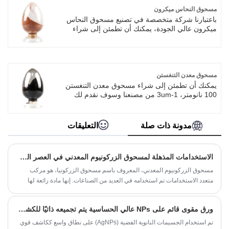
الإلكترود والمكثفات الفائقة والحفز الكيميائي وما
مسحوق النحاس ميكرون
إلى ذلك. يمكننا توفيرها الخدمة المهنية وسعر أفضل
باعتبارنا شركة متخصصة في تصنيع مسحوق النحاس
بالنسبة لك. إذا كنت مهتما بالمنتجات، يرجى الاتصال
ميكرون عالي الجودة، يمكنك أن تطمئن إلى شراء
معنا. نحن نتبع الجودة والتأكد من أن سعر الخدمة
مسحوق النحاس SAT NANO Nano من مصنعنا
المتفانية والضمير.
وسوف نقدم لك أفضل خدمة ما بعد البيع والتسليم
في الوقت المناسب. يعد مسحوق النحاس الميكروني
مادة مفيدة للغاية ولها تطبيقات واسعة النطاق في
مجال الإلكترونيات والكهرباء والسيراميك وتصنيع
مسحوق معدن التنغستن
السبائك ومنع التآكل.
يمكنك أن تطمئن إلى شراء مسحوق معدن التنغستن
100 نانومتر، 1-3um من مصنعنا وسوف نقدم لك
أفضل خدمة ما بعد البيع والتسليم في الوقت
المناسب. باعتبارنا الشركة المصنعة المحترفة، نود أن
نقدم لك مسحوق معدن التنغستن. وسوف نقدم لك
مدونة ذات صلة
التعليقات
أفضل خدمة ما بعد البيع والتسليم في الوقت
المناسب.
الاستخدامات المذهلة لمسحوق الزركونيوم المعدني في العصر الحديث
مسحوق الزركونيوم المعدني، المعروف باسم مسحوق الزركونيا، هو مركب
متعدد الاستخدامات تم استخدامه في العديد من الصناعات. إنها مادة رائعة لها
خصائص فريدة تجعلها مناسبة للعديد من التطبيقات. في هذه المدونة،
سنستكشف الاستخدامات المذهلة لمسحوق الزركونيوم المعدني في العصر
ورق مقوى قائم على NPs عالي الحساسية يتم تجميعه ذاتيًا للكشف عن الملوثات الصيدلانية
الحديث.
تم استخدام الجسيمات النانوية الفضية (AgNPs) على نطاق واسع ككاشف قوي