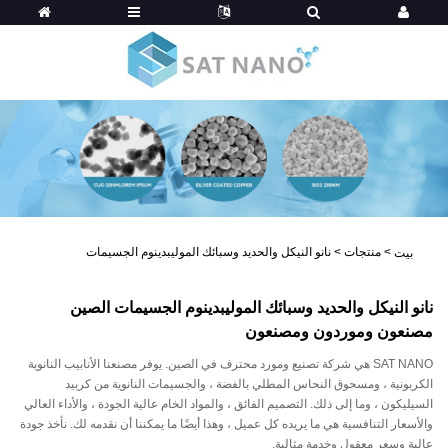
>
منتجات
>
نانو النيكل والحديد وسبائك الموليبدينوم الجسيمات
بيت
نانو النيكل والحديد وسبائك الموليبدينوم الجسيمات الصين
مصنعون وموردون ومصنعون
SAT NANO هي شركة تصنيع ومورد محترف في الصين. يوفر مصنعنا الأنابيب النانوية
الكربونية ، ومسحوق النحاس المطلي بالفضة ، والجسيمات النانوية من كربيد
السيليكون ، وما إلى ذلك. التصميم الفائق ، والمواد الخام عالية الجودة ، والأداء العالي
والأسعار التنافسية هي ما يريده كل عميل ، وهذا أيضًا ما يمكننا أن نقدمه لك. نأخذ جودة
عالية وسعر معقول وخدمة مثالية.