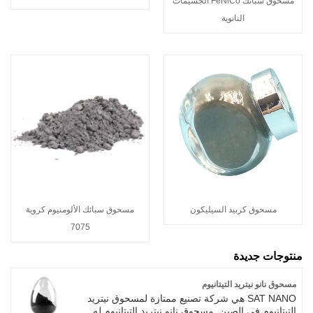
مسحوق سبائك FeNiCo الجسيمات
النانوية
مسحوق كربيد السيليكون
مسحوق سبائك الألومنيوم كروية
7075
منتوجات جديدة
مسحوق نانو نيتريد التيتانيوم
SAT NANO هي شركة تصنيع ممتازة لمسحوق نيتريد
التيتانيوم في الصين. مسحوق نانو نيتريد التيتانيوم له