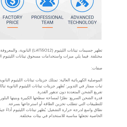
تظهر جسيمات تيتانات الليثيوم 
مختلفة. فيما يلي ميزات واستخدامات مسحوق تيتانات الليثيوم الن
صفات:
الموصلية الكهربائية العالية: تمتلك جزيئات تيتانات الليثيوم النا
ثبات ممتاز في التدوير: تُظهِر جزيئات تيتانات الليثيوم النانوية ث
تفريغ الشحن المتعددة دون تدهور القدرة.
قدرة الشحن السريع: نظرًا لمساحة سطحها الكبيرة وبنيتها البلورية 
للتطبيقات التي تتطلب تخزين الطاقة أو استرجاعها بسرعة.
نطاق واسع لدرجة حرارة التشغيل: يُظهر تيتانات الليثيوم أداءً ج
الخاصية تجعلها مناسبة للاستخدام في بيئات مختلفة.