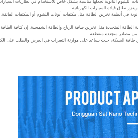
ريع لجزيئات تيتانات الليثيوم النانوية تجعلها مناسبة بشكل خاص للاستخدام في بطاريات السيارا
عزز نطاق قيادة السيارات الكهربائية.
انات الليثيوم النانوية في أنظمة تخزين الطاقة مثل مكثفات أيونات الليثيوم أو المكثفات الفائقة. 
مة الطاقة المتجددة مثل تخزين طاقة الرياح والطاقة الشمسية. إن كثافة الطاقة ا
اء من مصادر متجددة متقطعة.
ين طاقة الشبكة، حيث يساعد على موازنة التغيرات في العرض والطلب على الكه