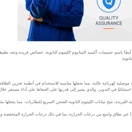
(Li4Ti5O12) النانوية، والمعروفة أيضًا باسم جسيمات أكسيد التيتانيوم الليثيوم النانوية، خصائص فريدة وتجد تطب
انوية:
نوية موصلية كهربائية عالية، مما يجعلها مناسبة للاستخدام في أنظمة تخزين الطاقة
باتًا استثنائيًا في التدوير، والذي يشير إلى قدرتها على الحفاظ على أداء مستقر خلا
الفريدة، تتيح تيتانات الليثيوم النانوية الشحن السريع للبطاريات، مما يجعلها مثا
يدًا عبر نطاق واسع من درجات الحرارة، بما في ذلك درجات الحرارة المنخفضة وال