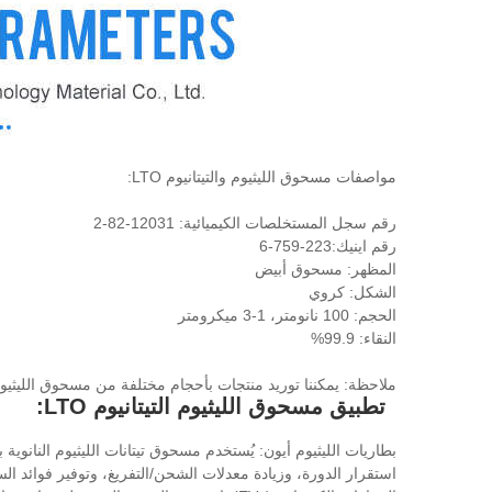
مواصفات مسحوق الليثيوم والتيتانيوم LTO:
رقم سجل المستخلصات الكيميائية: 12031-82-2
رقم اينيك:223-759-6
المظهر: مسحوق أبيض
الشكل: كروي
الحجم: 100 نانومتر، 1-3 ميكرومتر
النقاء: 99.9%
ملاحظة: يمكننا توريد منتجات بأحجام مختلفة من مسحوق الليثيوم والتيتانيوم LTO وفقًا 
تطبيق مسحوق الليثيوم التيتانيوم LTO:
بطاريات الليثيوم أيون: يُستخدم مسحوق تيتانات الليثيوم النانوية
استقرار الدورة، وزيادة معدلات الشحن/التفريغ، وتوفير فوائد الس