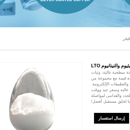
نادر
م والتيتانيوم LTO
LTO بنقاء عالي، ومساحة سطحية عالية، وثبات
بصرية خاصة. مسحوق LTO هو مادة قيمة مع مجموعة من
لتطبيقات الإلكترونية.
 مسحوق الليثيوم التيتانيوم LTO، جودة عالية وسعر جيد ووقت
لجدد والقدامى لمواصلة
نا لخلق مستقبل أفضل!
إرسال استفسار