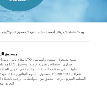
LiveChat
>
منتجات
>
جزيئات أكسيد المعادن النانوية
>
مسحوق النانو الأرضي ال
بيت
مسحوق الليثيو
يتمتع مسحوق الليثيوم والتيتانيوم 
حراري، وخصائص 
التطبيقات في مختلف الصناعات، وخاصة في تخزين الطاقة وا
شراء 99.9% 100nm
التسليم السريع، يرجى التحقق من المواصفات. نرحب بالعملاء ا
التعاون مع