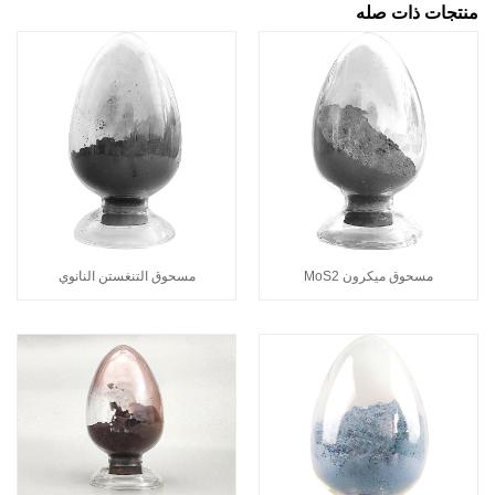
منتجات ذات صله
مسحوق ميكرون MoS2
مسحوق التنغستن النانوي