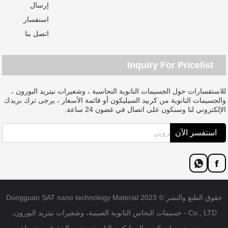
إرسال
استفسار
اتصل بنا
Inquiry For Pricelist
للاستفسارات حول الجسيمات النانوية النحاسية ، وشعيرات نيتريد البورون ،
والجسيمات النانوية من كربيد السيليكون أو قائمة الأسعار ، يرجى ترك بريدك
الإلكتروني لنا وسنكون على اتصال في غضون 24 ساعة.
حقوق الطبع والنشر © 2023 Dongguan SAT nano technology Material
Co., LTD - جسيمات النحاس النانوية الصينية، وشعيرات نيتريد البورون،
ومصنع جسيمات كربيد السيليكون النانوية - جميع الحقوق محفوظة.