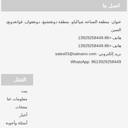
اتصل بنا
عنوان: منطقة الصناعة شياكياو، منطقة دونغتشنغ، دونغقوان، قوانغدونغ،
الصين
هاتف:
+86-13929258449
هاتف:
+86-13929258449
بريد إلكتروني:
sales03@satnano.com
WhatsApp:
8613929258449
التنقل
بيت
معلومات عنا
منتجات
أخبار
أسئلة وأجوبة