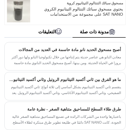
التطبيقات في العديد من المجالات، مثل الحفز
مسحوق سبائك التنتالوم التيتانيوم كروية
الكيميائي والبطاريات والمواد المغناطيسية وما إلى
يحتوي مسحوق سبائك التنتالوم التيتانيوم الكروي
ذلك. يعد جسيم النيكل النانوي الذي تنتجه شركة SAT
SAT NANO على مجموعة من الاستخدامات
NANO الأكثر مبيعًا في مختلف دول العالم.
المحتملة. يتمتع مسحوق سبائك التنتالوم التيتانيوم
بمجموعة واسعة من آفاق التطبيق نظرًا لخصائصه
الميكانيكية الممتازة ومقاومته للتآكل وتوافقه
مدونة ذات صلة
التعليقات
الحيوي. يتوفر مسحوق سبائك التنتالوم التيتانيوم
الكروي لـ 5-25um، 15-45um، 15-53um، 45-
75um، 45-105um، 75-150um.
أصبح مسحوق الحديد نانو مادة حاسمة في العديد من المجالات
معادن النانو هي عناصر حديثة يتم إنتاجها من خلال تكنولوجيا النانو ولها دور أكثر
بروزا في الحياة الحديثة. ومن بينها، أصبح مسحوق الحديد النانوي مادة حاسمة
في العديد من المجالات. اليوم، نقدم لكم أحدث منتجاتنا، مسحوق الحديد
المصنوع من معدن النانو.
ما هو الفرق بين ثاني أكسيد التيتانيوم الروتيل وثاني أكسيد التيتانيوم أناتاز
ينقسم ثاني أكسيد التيتانيوم بشكل أساسي إلى ثلاثة أنواع: ثاني أكسيد التيتانيوم
الصفيحي، وثاني أكسيد التيتانيوم الأناتاسي، وثاني أكسيد التيتانيوم الروتيل. يعد
ثاني أكسيد التيتانيوم الروتيل وثاني أكسيد التيتانيوم الأناتاسي نوعين مهمين من
ثاني أكسيد التيتانيوم، وهما الأكثر استخدامًا حاليًا في السوق. ومع ذلك، خصائصها
طرق طلاء السطح للمساحيق متناهية الصغر - نظرة عامة
تختلف بشكل كبير.
باعتبارها واحدة من الشركات الرائدة في تصنيع المساحيق متناهية الصغر عالية
الجودة، كانت SAT NANO دائمًا في طليعة تطوير طرق مبتكرة لطلاء الأسطح.
يعد طلاء السطح عملية أساسية لتحسين أداء المساحيق متناهية الصغر، حيث أنه