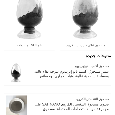
مسحوق ثنائي سيليسيد الكروم
نانو VO2 الجسيمات
منتوجات جديدة
مسحوق أكسيد نانو إيريديوم
يتميز مسحوق أكسيد نانو إيريديوم بدرجة نقاء عالية،
ومساحة سطحية عالية، وثبات حراري، وخصائص
بصرية خاصة. شراء 99.99% 20-30nm IrO2
Nanopowder إيريديوم أكسيد النانو، جودة عالية
وسعر جيد ووقت التسليم السريع، يرجى التحقق من
المواصفات. نرحب بالعملاء الجدد والقدامى لمواصلة
التعاون معنا لخلق مستقبل أفضل!
مسحوق التنغستن الكروي
يحتوي مسحوق التنغستن الكروي SAT NANO على
مجموعة من الاستخدامات المحتملة. مسحوق
التنغستن المطبوع ثلاثي الأبعاد هو مادة ذات أداء عالٍ