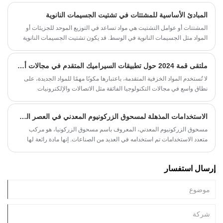
يعزز خصائص المساحيق مثل التشتت والالتصاق والثبات والذوبان. في هذه
المبادئ الأساسية للمشتتات في تشتيت الجسيمات النانوية
المقالة، سنناقش بعض طرق طلاء الأسطح الأكثر شيوعًا المستخدمة للمساحيق
متناهية الصغر.
​المشتتات أو عوامل التشتيت هي مواد تساعد في التوزيع الموحد للجزيئات أو
المواد مثل الجسيمات النانوية في الوسط. قد يكون تشتيت الجسيمات النانوية
مهمة صعبة نظرًا لمساحة سطحها الكبيرة وميلها إلى التكتل وصغر حجمها.
سنناقش في هذه المقالة المبادئ الأساسية لاستخدام المشتتات في تشتيت
ملتقى قمة 2024 حول تطبيقات السيراميك المتقدم في مجالات أشباه الموصلات والطاقة الجديدة
الجسيمات النانوية.
لا تُستخدم المواد الخزفية المتقدمة، باعتبارها مكونًا مهمًا للمواد الجديدة، على
نطاق واسع في مجالات التكنولوجيا الفائقة مثل الاتصالات والإلكترونيات
والطيران والفضاء والجيش فحسب، بل تطورت أيضًا بسرعة في صناعات أشباه
الموصلات والطاقة الجديدة في السنوات الأخيرة. ، ليصبح مجال التطبيق الواعد
الاستخدامات المذهلة لمسحوق الزركونيوم المعدني في العصر الحديث
للجيل القادم من المواد الخزفية المتقدمة.
مسحوق الزركونيوم المعدني، المعروف باسم مسحوق الزركونيا، هو مركب
متعدد الاستخدامات تم استخدامه في العديد من الصناعات. إنها مادة رائعة لها
خصائص فريدة تجعلها مناسبة للعديد من التطبيقات. في هذه المدونة،
سنستكشف الاستخدامات المذهلة لمسحوق الزركونيوم المعدني في العصر
إرسال استفسار
الحديث.