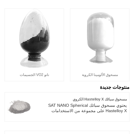
مسحوق الألومينا الكروية
نانو VO2 الجسيمات
منتوجات جديدة
مسحوق سبائك Hastelloy X الكروي
يحتوي مسحوق سبائك SAT NANO Spherical
Hastelloy X على مجموعة من الاستخدامات
المحتملة. Hastelloy X عبارة عن محلول صلب قائم
على Fe Ni Cr يعزز تشوه السبائك ذات درجة
الحرارة العالية مع خصائص ممتازة للأكسدة ومقاومة
التآكل. مسحوق سبائك Hastelloy X الكروي متاح لـ