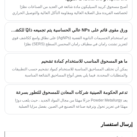
أصبح مسحوق كربيد السيليكون مادة شائعة في العديد من الصناعات نظرًا
لخصائصه الفريدة مثل الصلابة العالية ومقاومة التآكل العالية والتوصيل الحراري
الممتاز. هناك نوعان من مسحوق كربيد السيليكون، Alpha SiC و Beta SiC. في
هذه المقالة، سوف نستكشف الاختلافات بين نوعي مسحوق كربيد السيليكون
ورق مقوى قائم على NPs عالي الحساسية يتم تجميعه ذاتيًا للكشف عن الملوثات الصيدلانية
وتطبيقاتهم.
تم استخدام الجسيمات النانوية الفضية (AgNPs) على نطاق واسع ككاشف قوي
لتعزيز تشتت رامان في مطياف رامان المحسن السطح (SERS) نظرًا
لاستقرارها الممتاز وخصائصها المعززة. في منشور حديث صادر عن Nano
Convergence، تم الإبلاغ عن طريقة أكثر صداقة للبيئة وكفاءة لتصنيع ركائز
ما هو المسحوق المناسب للاستخدام كمادة تشحيم
SERS باستخدام AgNPs في الموقع.
يمكن أن تختلف المساحيق المناسبة للاستخدام كمواد تشحيم حسب التطبيقات
والمتطلبات المحددة. فيما يلي بعض أنواع المساحيق الشائعة المناسبة
للاستخدام كمواد تشحيم:
تدعم الحكومة الصينية شركات المعادن للمسحوق للتطور بسرعة
يعد Powder Metallurgy جزءًا مهمًا من مجال المواد الجديد ، حيث يلعب دورًا
مهمًا في تعزيز تحول وترقية صناعة التصنيع في الصين. بفضل مزايا العملية
الفريدة ، تتيح تكنولوجيا المعادن للمسحوق تحسين أداء المواد ، وتلبية الاحتياجات
المتنوعة للعملاء المختلفين في ظروف معقدة مختلفة.
إرسال استفسار