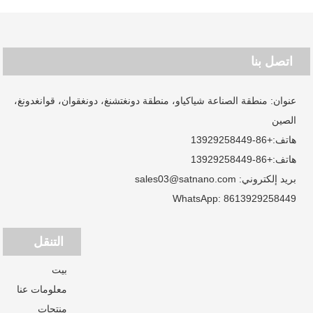
اتصل بنا
عنوان: منطقة الصناعة شياكياو، منطقة دونغتشنغ، دونغقوان، قوانغدونغ،
الصين
هاتف:
+86-13929258449
هاتف:
+86-13929258449
بريد إلكتروني:
sales03@satnano.com
WhatsApp:
8613929258449
التنقل
بيت
معلومات عنا
منتجات