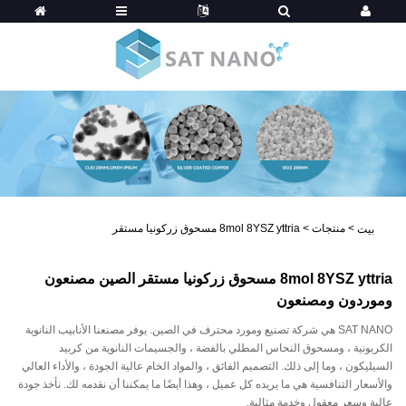
>
منتجات
>
8mol 8YSZ yttria مسحوق زركونيا مستقر
بيت
8mol 8YSZ yttria مسحوق زركونيا مستقر الصين مصنعون
وموردون ومصنعون
SAT NANO هي شركة تصنيع ومورد محترف في الصين. يوفر مصنعنا الأنابيب النانوية
الكربونية ، ومسحوق النحاس المطلي بالفضة ، والجسيمات النانوية من كربيد
السيليكون ، وما إلى ذلك. التصميم الفائق ، والمواد الخام عالية الجودة ، والأداء العالي
والأسعار التنافسية هي ما يريده كل عميل ، وهذا أيضًا ما يمكننا أن نقدمه لك. نأخذ جودة
عالية وسعر معقول وخدمة مثالية.