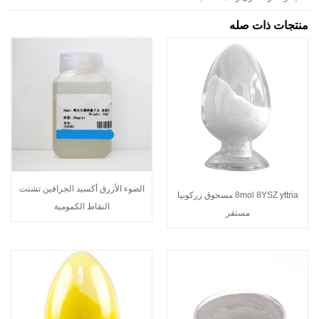
منتجات ذات صله
الضوء الأزرق أكسيد الجرافين تشتت
8mol 8YSZ yttria مسحوق زركونيا
النقاط الكمومية
مستقر