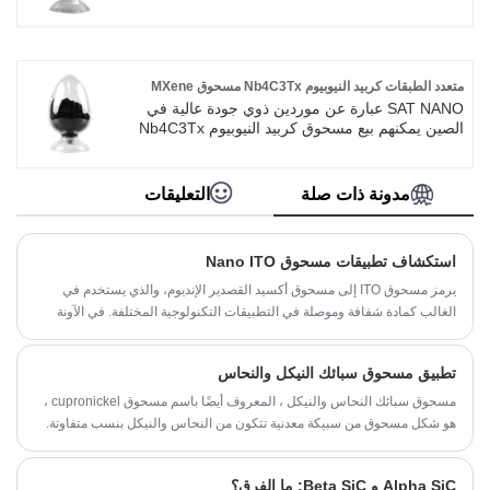
مسحوق نانوي ثاني أكسيد الزركونيوم بشكل أفضل.
نرحب بالعملاء الجدد والقدامى لمواصلة التعاون معنا
لخلق مستقبل أفضل!
متعدد الطبقات كربيد النيوبيوم Nb4C3Tx مسحوق MXene
SAT NANO عبارة عن موردين ذوي جودة عالية في
الصين يمكنهم بيع مسحوق كربيد النيوبيوم Nb4C3Tx
MXene متعدد الطبقات عالي الجودة بالجملة. يتمتع
مسحوق كربيد النيوبيوم متعدد الطبقات Nb4C3Tx
MXene عالي الجودة بآفاق تطبيق واسعة في
مدونة ذات صلة
التعليقات
مجالات مثل الامتصاص النانوي وأجهزة الاستشعار
الحيوية وفحص الأيونات والحفز وبطاريات الليثيوم
أيون والمكثفات الفائقة والتشحيم والعديد من
استكشاف تطبيقات مسحوق Nano ITO
المجالات الأخرى. يمكننا تقديم الخدمة المهنية وسعر
أفضل بالنسبة لك. إذا كنت مهتما بالمنتجات، يرجى
يرمز مسحوق ITO إلى مسحوق أكسيد القصدير الإنديوم، والذي يستخدم في
الاتصال معنا. نحن نتبع الجودة والتأكد من أن سعر
الغالب كمادة شفافة وموصلة في التطبيقات التكنولوجية المختلفة. في الآونة
الخدمة المتفانية والضمير.
الأخيرة، كان تصنيع واستخدام مسحوق Nano ITO في دائرة الضوء بسبب فوائده
الفريدة مقارنة بمسحوق ITO التقليدي. ستستكشف هذه المدونة تطبيقات
تطبيق مسحوق سبائك النيكل والنحاس
مسحوق Nano ITO بالتفصيل.
مسحوق سبائك النحاس والنيكل ، المعروف أيضًا باسم مسحوق cupronickel ،
هو شكل مسحوق من سبيكة معدنية تتكون من النحاس والنيكل بنسب متفاوتة.
تمتلك هذه السبيكة خصائص فريدة تجعلها مناسبة للعديد من التطبيقات.
Alpha SiC و Beta SiC: ما الفرق؟