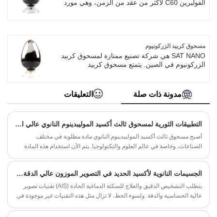
الفوليرين C60 لأكثر من عقد من الزمن، وهي مورد
ممتاز في الصين. يتمتع مسحوق الفوليرين C60
بموصلية كهربائية عالية، وموصلية حرارية عالية،
وسهولة التشحيم، ومقاومة التآكل، والصفائح الرقيقة
ونسبة كبيرة إلى سميكة وما إلى ذلك. توفر SAT
NANO مسحوق الفوليرين C60 بنقاء 95% و99%
مسحوق كربيد الزركونيوم
و99.99%، ونحن نقدم جودة عالية وبأسعار معقولة ،
SAT NANO هي شركة تصنيع ممتازة لمسحوق كربيد
وهو محبوب بشدة من قبل العملاء.
الزركونيوم في الصين. يتمتع مسحوق كربيد
الزركونيوم بإمكانية تطبيق واسعة النطاق في
السيراميك وأدوات القطع والهندسة النووية والمواد
ذات درجات الحرارة العالية بسبب صلابته العالية
مدونة ذات صلة
التعليقات
ومقاومته للتآكل وثباته الكيميائي. مسحوق كربيد
الزركونيوم الذي تنتجه شركة SAT NAO هو الأكثر
مبيعا في مختلف البلدان حول العالم.
التطبيقات الثورية لمسحوق ثالث أكسيد الموليبدينوم النانوي عالي الجودة
أصبح مسحوق ثالث أكسيد الموليبدينوم النانوي مادة مطلوبة في مختلف
الصناعات، وخاصة في عالم العلوم والتكنولوجيا. يتم الآن استخدام هذه المادة
الثورية التي يتراوح حجم جسيماتها من 1 نانومتر إلى 100 نانومتر في العديد من
التطبيقات العلمية والتكنولوجية، وذلك بفضل خصائصها وميزاتها الفريدة. في هذه
الجسيمات النانوية لأكسيد الحديد في التصوير الموزون عالي الدقة والحساس للمغناطيسية
المدونة، سوف نستكشف الاستخدامات والفوائد والأهمية المحتملة لمسحوق
ثالث أكسيد الموليبدينوم النانوي عالي الجودة.
يتطلب التشخيص الدقيق والعلاج للسكتة الدماغية الحادة (AIS) تقنيات تصوير
عالية الحساسية والدقة. ولسوء الحظ، لا تزال مثل هذه التقنيات غير موجودة في
هذا المجال. ومع ذلك، في 4 يوليو 2024، أبلغ سمول عن تطوير تقنية التصوير
الموزون لحساسية التباين (CE-SWI) القادرة على تلبية احتياجات التصوير عالية