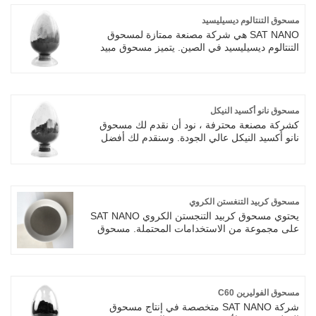
مسحوق التنتالوم ديسيليسيد
SAT NANO هي شركة مصنعة ممتازة لمسحوق
التنتالوم ديسيليسيد في الصين. يتميز مسحوق مبيد
التنتالوم بثبات درجة الحرارة العالية، ومقاومة
الأكسدة الممتازة، ومقاومة التآكل، والتوصيل
الحراري الممتاز والأداء الإلكتروني الجيد. يعد
مسحوق مبيد التنتالوم الذي تنتجه شركة SAT NAO
الأكثر مبيعًا في العديد من البلدان حول العالم.
مسحوق نانو أكسيد النيكل
كشركة مصنعة محترفة ، نود أن نقدم لك مسحوق
نانو أكسيد النيكل عالي الجودة. وسنقدم لك أفضل
خدمة ما بعد البيع والتسليم في الوقت المناسب.
مسحوق أكسيد النيكل النانوي الذي تنتجه شركة
سات ناو هو الأكثر مبيعًا في مختلف البلدان حول
العالم.
مسحوق كربيد التنغستن الكروي
يحتوي مسحوق كربيد التنجستن الكروي SAT NANO
على مجموعة من الاستخدامات المحتملة. مسحوق
كربيد التنغستن المصبوب الكروي عبارة عن مادة
معدنية تستخدم للطباعة ثلاثية الأبعاد أو التصنيع
الإضافي، وتتكون من جزيئات كربيد التنغستن (WC)
ومسحوق سبائك عالي الحرارة. يتوفر مسحوق كربيد
التنغستن الكروي لـ 5-25um، 15-45um، 15-53um،
مسحوق الفوليرين C60
45-75um، 45-105um، 75-150um.
شركة SAT NANO متخصصة في إنتاج مسحوق