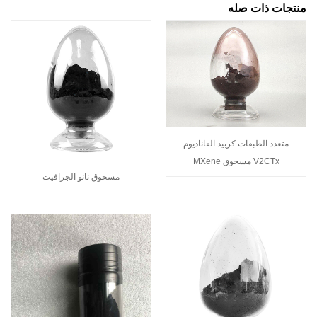
منتجات ذات صله
متعدد الطبقات كربيد الفاناديوم
V2CTx مسحوق MXene
مسحوق نانو الجرافيت