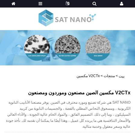
>
منتجات
>
V2CTx مكسين
بيت
V2CTx مكسين الصين مصنعون وموردون ومصنعون
SAT NANO هي شركة تصنيع ومورد محترف في الصين. يوفر مصنعنا الأنابيب النانوية
الكربونية ، ومسحوق النحاس المطلي بالفضة ، والجسيمات النانوية من كربيد
السيليكون ، وما إلى ذلك. التصميم الفائق ، والمواد الخام عالية الجودة ، والأداء العالي
والأسعار التنافسية هي ما يريده كل عميل ، وهذا أيضًا ما يمكننا أن نقدمه لك. نأخذ جودة
عالية وسعر معقول وخدمة مثالية.