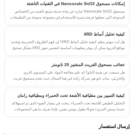
إمكانات مسحوق Nanoscale SnO2 في التقنيات الناشئة
الدقة. تستخدم هذه التقنية جسيمات Fe3O4 النانوية المعدلة بواسطة Dextran
(Fe3O4@Dextran NPs)، والتي تسمح بتصوير عالي الحساسية والدقة لنظام
مسحوق Nanoscale SnO2 عبارة عن مادة حديثة تتمتع بالعديد من الخصائص
AIS عند 9.4T.
المتنوعة التي تجعلها فرصة مثيرة للاستخدام في مجموعة متنوعة من التطبيقات.
في هذه المدونة، سنناقش إمكانات هذه المادة وتأثيرها المحتمل على التقنيات
الناشئة.
كيفية تحليل أنماط XRD
هل أنت مهتم بتعلم كيفية تحليل أنماط XRD؟ إن فهم الظروف التجريبية وتحديد
مواقع الذروة يمكن أن يوفر معلومات أساسية لتفسير صور XRD بشكل صحيح.
في هذه المقالة، سنرشدك خلال خطوات كيفية تحليل أنماط XRD.
عجائب مسحوق الفريت المنغنيز 20 نانومتر
هل سمعت عن تقنية النانو؟ إنه علم معالجة المواد على المستوى الذري
والجزيئي. سات نانو هي شركة رائدة في هذا المجال حيث تقدم مسحوق فريت
المنغنيز عالي الجودة بحجم نانو 20 نانومتر. في هذه المدونة، سوف نكتشف
عجائب هذا المنتج الرائد ونستكشف العديد من التطبيقات التي يمكن استخدامه
كيفية التمييز بين مطيافية الأشعة تحت الحمراء ومطيافية رامان
فيها.
التحليل الطيفي للأشعة تحت الحمراء: يبحث في مقدار الضوء الذي تم استهلاكه.
عندما يمتص الجزيء ضوءًا بطول موجي معين، فإننا نعرف ما هي المجموعات
الوظيفية الموجودة بداخله. مطياف رامان: يبحث في مقدار انحراف الضوء. يتم
تطبيق شعاع الليزر لتحليل مدى تغير الضوء المرتد، من أجل تحديد البنية الجزيئية.
إرسال استفسار