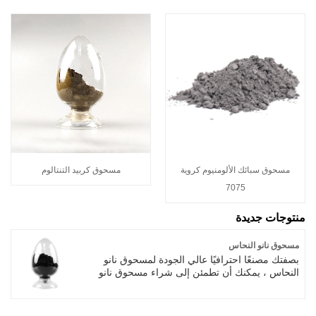
مسحوق سبائك الألومنيوم كروية
مسحوق كربيد التنتالوم
7075
منتوجات جديدة
مسحوق نانو النحاس
بصفتك مصنعًا احترافيًا عالي الجودة لمسحوق نانو
النحاس ، يمكنك أن تطمئن إلى شراء مسحوق نانو
نانو نانو من مصنعنا وسنقدم لك أفضل خدمة ما بعد
البيع والتسليم في الوقت المناسب.