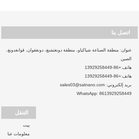
اتصل بنا
عنوان: منطقة الصناعة شياكياو، منطقة دونغتشنغ، دونغقوان، قوانغدونغ،
الصين
هاتف:
+86-13929258449
هاتف:
+86-13929258449
بريد إلكتروني:
sales03@satnano.com
WhatsApp:
8613929258449
التنقل
بيت
معلومات عنا