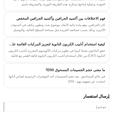
الجودة، وعملية إنتاجها مبتكرة. هذه الطريقة الثورية، والمعروفة باسم
"الاستئصال بالليزر النبضي"، هي تقنية خضراء وصديقة للبيئة تعمل على تحويل
هدف الزنك الفريت إلى شكل مسحوق باستخدام ليزر عالي الطاقة. بالمقارنة مع
فهم الاختلافات بين أكسيد الجرافين وأكسيد الجرافين المخفض
الطرق التقليدية مثل الطرق الحرارية المائية، والترسيب المشترك، والطرق
بمساعدة الميكروويف، فإن طريقة الاستئصال بالليزر النبضي أسرع وأكثر خضرة
كان الجرافين، وهو مادة ثنائية الأبعاد، موضوع بحث وتطوير مكثف في السنوات
لأنها لا تنتج نفايات والمواد النانوية المنتجة نقية مع عيوب أقل.
الأخيرة، وذلك بسبب خصائصه الفريدة مثل مساحة السطح العالية، والتوصيل
الكهربائي العالي، والقوة الميكانيكية، من بين أمور أخرى. ومع ذلك، هناك أنواع
مختلفة من الجرافين، ولكل منها خصائصه وتطبيقاته الخاصة. في منشور المدونة
كيفية استخدام أنابيب الكربون النانوية لتعزيز المركبات القائمة على الألومنيوم
هذا، سنناقش الشكلين الأكثر شيوعًا للجرافين - أكسيد الجرافين (GO) وأكسيد
الجرافين المخفض (rGO)، والاختلافات بينهما.
حقق الباحثون تقدمًا كبيرًا في تطوير مركبات الألومنيوم المعززة بأنابيب الكربون
النانوية (CNT) من خلال استخدام أنابيب الكربون النانوية فائقة القصر مع قابلية
تشتت فريدة داخل البلورات. يتم توزيع أنابيب الكربون النانوية بشكل موحد داخل
حبيبات الألومنيوم فائقة الدقة. عند مقارنتها بمركبات CNT/Al النموذجية مع
ما معنى حجم الجسيمات المسحوق D50؟
تشتت CNT بين الحبيبات، فإن مركب الأنابيب النانوية الكربونية/الألومنيوم داخل
البلورات يتمتع بقدرة أقوى على تثبيت الاضطرابات والحفاظ عليها، مما يؤدي إلى
في عالم المساحيق ، يعد حجم الجسيمات أحد المؤشرات الرئيسية لقياس أدائها.
تعزيز القوة والليونة. توفر استراتيجية التشتت داخل البلورات المبتكرة هذه
لنتحدث عن مفهوم مهم - D50.
وسيلة جديدة لتطوير مواد مركبة قوية ومقواة بالكربون النانوي. وقد تم نشر
البحث مؤخرا في مجلة أكاديمية مرموقة.
إرسال استفسار