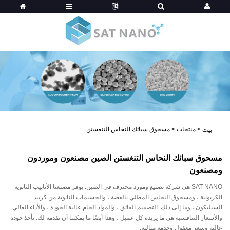
>
منتجات
>
مسحوق سبائك النحاس التنغستن
بيت
مسحوق سبائك النحاس التنغستن الصين مصنعون وموردون
ومصنعون
SAT NANO هي شركة تصنيع ومورد محترف في الصين. يوفر مصنعنا الأنابيب النانوية
الكربونية ، ومسحوق النحاس المطلي بالفضة ، والجسيمات النانوية من كربيد
السيليكون ، وما إلى ذلك. التصميم الفائق ، والمواد الخام عالية الجودة ، والأداء العالي
والأسعار التنافسية هي ما يريده كل عميل ، وهذا أيضًا ما يمكننا أن نقدمه لك. نأخذ جودة
عالية وسعر معقول وخدمة مثالية.