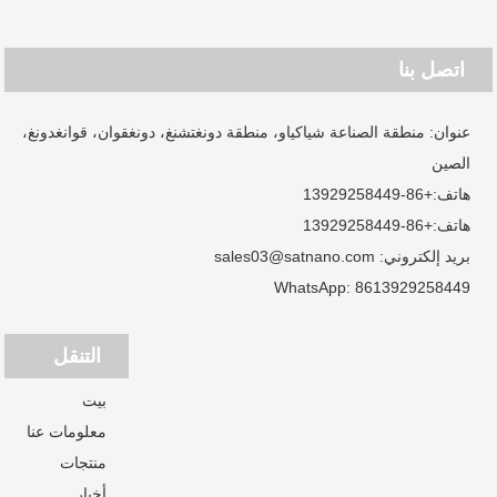
اتصل بنا
عنوان: منطقة الصناعة شياكياو، منطقة دونغتشنغ، دونغقوان، قوانغدونغ،
الصين
هاتف:
+86-13929258449
هاتف:
+86-13929258449
بريد إلكتروني:
sales03@satnano.com
WhatsApp:
8613929258449
التنقل
بيت
معلومات عنا
منتجات
أخبار