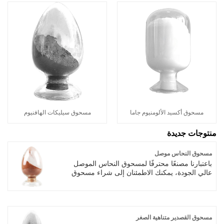
مسحوق أكسيد الألومنيوم جاما
مسحوق سيليكات الهافنيوم
منتوجات جديدة
مسحوق النحاس موصل
باعتبارنا مصنعًا محترفًا لمسحوق النحاس الموصل
عالي الجودة، يمكنك الاطمئنان إلى شراء مسحوق
النحاس الموصل SAT NANO من مصنعنا وسنقدم
لك أفضل خدمة ما بعد البيع والتسليم في الوقت
المناسب. يعد مسحوق النحاس الموصل مادة مفيدة
للغاية ولها تطبيقات واسعة النطاق في الإلكترونيات
والكهرباء والسيراميك وتصنيع السبائك ومنع التآكل.
مسحوق القصدير متناهية الصغر