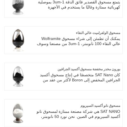
نحن توريد حجم الجسيمات 50nm، 100nm و1-
يتمتع مسحوق القصدير فائق الدقة 1-3um بموصلية
3um، 5um.
كهربائية ممتازة وغالبًا ما يستخدم في الأجهزة
الإلكترونية، مثل أجهزة الاستشعار والإلكترونيات
النانوية. كما أنه يستخدم كمحفز في التفاعلات
الكيميائية بسبب مساحة سطحه الكبيرة وقدرته على
تعزيز التفاعلات الكيميائية.
مسحوق الولفراميت عالي النقاء
يمكنك أن تطمئن إلى شراء مسحوق Wolframite
عالي النقاء 100 نانومتر، 1-3um من مصنعنا وسوف
نقدم لك أفضل خدمة ما بعد البيع والتسليم في
الوقت المناسب. كشركة مصنعة محترفة، نود أن
نقدم لك مسحوق الولفراميت عالي النقاء. وسوف
نقدم لك أفضل خدمة ما بعد البيع والتسليم في
الوقت المناسب.
بورون مخدر مخفضة مسحوق أكسيد الجرافين
كان SAT Nano متخصصًا في إنتاج مسحوق أكسيد
الجرافين المخفض إلى Boron لأكثر من عقد من
الزمان وهو مورد ممتاز في الصين. بتطبيقات
مسحوق أكسيد الجرافين المخفضة للجرافين التي
تغطي مواد تخزين هيدروجين خلية الوقود في صناعة
الطاقة ، وصناعة المواد الكيميائية الاصطناعية المحفز
، والبلاستيك الموصل ، وصناعات البناء ، وجوانب
مسحوق نانو أكسيد السيريوم
أخرى من مواد مثبطات الحرائق. SAT Nano
SAT NANO هي شركة مصنعة ممتازة لمسحوق نانو
Supply Boron Doped Doped Powder Powder
أكسيد السيريوم في الصين. نحن نورد 50 نانومتر،
Powder 0.5-10um مع 95 ٪ و 99 ٪ نقاء ، نحن
100 نانومتر بنقاء 99.9%. يحتوي مسحوق أكسيد
نقدم سعرًا عالي الجودة وبأسعار معقولة ، وهو
السيريوم النانوي على خصائص الأكسدة والاختزال،