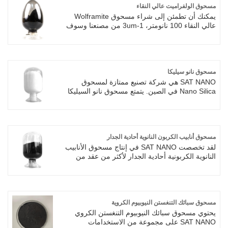
من بضعة نانومترات إلى بضعة ميكرومترات.
مسحوق الولفراميت عالي النقاء
يمكنك أن تطمئن إلى شراء مسحوق Wolframite
عالي النقاء 100 نانومتر، 1-3um من مصنعنا وسوف
نقدم لك أفضل خدمة ما بعد البيع والتسليم في
الوقت المناسب. كشركة مصنعة محترفة، نود أن
نقدم لك مسحوق الولفراميت عالي النقاء. وسوف
نقدم لك أفضل خدمة ما بعد البيع والتسليم في
الوقت المناسب.
مسحوق نانو سيليكا
SAT NANO هي شركة تصنيع ممتازة لمسحوق
Nano Silica في الصين. يتمتع مسحوق نانو السيليكا
بمجموعة واسعة من إمكانيات التطبيق نظرًا لبنيته
المجهرية الممتازة، وخصائصه البصرية والكهربائية
الممتازة، والاستقرار الكيميائي الجيد، والتي يمكن
تطبيقها في العديد من المجالات مثل الطلاءات
المضادة للتآكل، والخلايا الشمسية، ومواد البوليمر،
مسحوق أنابيب الكربون النانوية أحادية الجدار
والمستحضرات الصيدلانية، إلخ. مسحوق نانو سيليكا
لقد تخصصت SAT NANO في إنتاج مسحوق الأنابيب
من إنتاج شركة سات نانو هو الأكثر مبيعا في مختلف
النانوية الكربونية أحادية الجدار لأكثر من عقد من
دول العالم.
الزمان وهي مورد ممتاز في الصين. يتمتع مسحوق
SWCNTs من أنابيب الكربون النانوية ذات الجدار
الواحد بموصلية ممتازة وهو الخيار المفضل في
صناعة البطاريات. يتميز مسحوق الأنابيب النانوية
الكربونية ذات الجدار الواحد من SAT NANO بجودة
مسحوق سبائك التنغستن النيوبيوم الكروية
ممتازة وبأسعار معقولة، وهو أمر محبوب للغاية من
يحتوي مسحوق سبائك النيوبيوم التنغستن الكروي
قبل العملاء.
SAT NANO على مجموعة من الاستخدامات