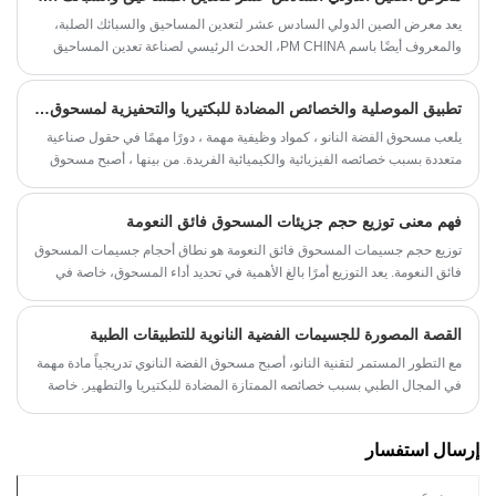
يعد معرض الصين الدولي السادس عشر لتعدين المساحيق والسبائك الصلبة،
والمعروف أيضًا باسم PM CHINA، الحدث الرئيسي لصناعة تعدين المساحيق
العالمية. منذ إنشائها في عام 2008، نمت بمعدل مذهل قدره 30٪ سنويًا، من بضع
مئات من الأمتار المربعة إلى 40 ألف متر مربع في عام 2023. وبفضل سمعتها
تطبيق الموصلية والخصائص المضادة للبكتيريا والتحفيزية لمسحوق الفضة النانو
الدولية الواسعة وتأثيرها العالمي، أصبحت PM CHINA حدثًا لا بد من حضوره.
حدث للشركات في جميع أنحاء العالم.
يلعب مسحوق الفضة النانو ، كمواد وظيفية مهمة ، دورًا مهمًا في حقول صناعية
متعددة بسبب خصائصه الفيزيائية والكيميائية الفريدة. من بينها ، أصبح مسحوق
الفضة 100nm (مسحوق الفضة مع حجم الجسيمات 100 نانومتر) أحد أكثر
المواصفات استخدامًا على نطاق واسع بسبب أدائه الممتاز في الموصلية
فهم معنى توزيع حجم جزيئات المسحوق فائق النعومة
والخصائص المضادة للبكتيريا والتحفيزية.
توزيع حجم جسيمات المسحوق فائق النعومة هو نطاق أحجام جسيمات المسحوق
فائق النعومة. يعد التوزيع أمرًا بالغ الأهمية في تحديد أداء المسحوق، خاصة في
صناعات مثل الأدوية ومستحضرات التجميل وتجهيز الأغذية. في هذه المقالة،
سنناقش معنى توزيع حجم جزيئات المسحوق فائق الدقة وكيف يؤثر على
القصة المصورة للجسيمات الفضية النانوية للتطبيقات الطبية
خصائص وأداء المسحوق.
​مع التطور المستمر لتقنية النانو، أصبح مسحوق الفضة النانوي تدريجياً مادة مهمة
في المجال الطبي بسبب خصائصه الممتازة المضادة للبكتيريا والتطهير. خاصة
في مجال الوقاية من الأوبئة ومكافحتها ومكافحة عدوى المستشفيات، يُظهر
مسحوق الفضة النانوي احتمالية تطبيق واسعة. يناقش هذا المقال تطهير وتعقيم
إرسال استفسار
مسحوق نانو الفضة في العلاج الطبي بناءً على تجربة اختبار فني SAT NANO
دانا.