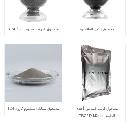
مسحوق نيتريد الفاناديوم
مسحوق الفولاذ المقاوم للصدأ 316L
مسحوق كربيد التيتانيوم أحادي
مسحوق سبائك التيتانيوم كروية TC4
الطبقة Ti3C2Tx MXene