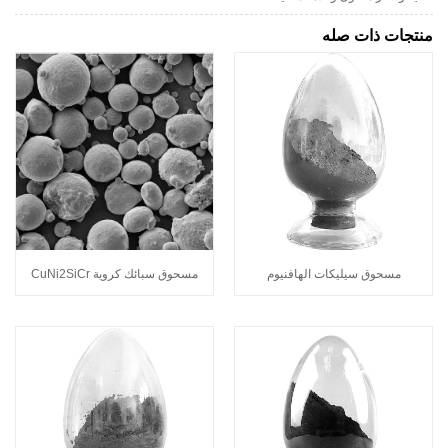
منتجات ذات صله
مسحوق سيليكات الهافنيوم
مسحوق سبائك كروية CuNi2SiCr