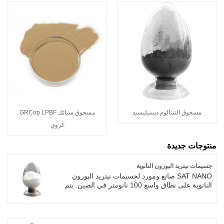
مسحوق التنتالوم ديسيليسيد
مسحوق سبائك GRCop LPBF
كروي
منتوجات جديدة
جسيمات نيتريد البورون النانوية
SAT NANO صانع ومورد لجسيمات نيتريد البورون
النانوية على نطاق واسع 100 نانومتر في الصين. يتم
إنتاج جسيمات نيتريد البورون النانوية عادةً من خلال
طرق مختلفة، مثل ترسيب البخار الكيميائي، أو
تقشير المواد السائبة، أو الطحن بالكرات. تتيح هذه
الطرق إنتاج جسيمات نيتريد البورون بأحجام تتراوح