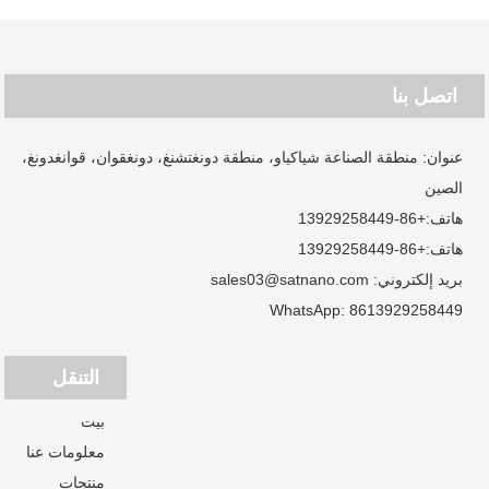
اتصل بنا
عنوان: منطقة الصناعة شياكياو، منطقة دونغتشنغ، دونغقوان، قوانغدونغ،
الصين
هاتف:
+86-13929258449
هاتف:
+86-13929258449
بريد إلكتروني:
sales03@satnano.com
WhatsApp:
8613929258449
التنقل
بيت
معلومات عنا
منتجات