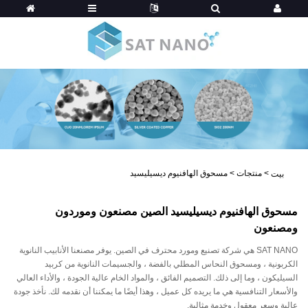
>
منتجات
>
مسحوق الهافنيوم ديسيليسيد
بيت
مسحوق الهافنيوم ديسيليسيد الصين مصنعون وموردون
ومصنعون
SAT NANO هي شركة تصنيع ومورد محترف في الصين. يوفر مصنعنا الأنابيب النانوية
الكربونية ، ومسحوق النحاس المطلي بالفضة ، والجسيمات النانوية من كربيد
السيليكون ، وما إلى ذلك. التصميم الفائق ، والمواد الخام عالية الجودة ، والأداء العالي
والأسعار التنافسية هي ما يريده كل عميل ، وهذا أيضًا ما يمكننا أن نقدمه لك. نأخذ جودة
عالية وسعر معقول وخدمة مثالية.