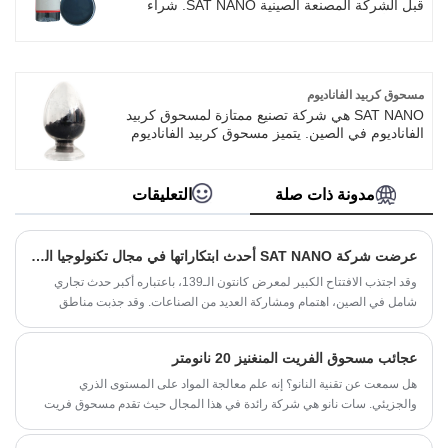
قبل الشركة المصنعة الصينية SAT NANO. شراء
تشتت أكسيد القصدير الأنتيمون الذي يتميز بجودة
عالية مباشرة بسعر منخفض ، وسوف نقدم لك
أفضل خدمة ما بعد البيع والتسليم في الوقت
المناسب.
مسحوق كربيد الفاناديوم
SAT NANO هي شركة تصنيع ممتازة لمسحوق كربيد
الفاناديوم في الصين. يتميز مسحوق كربيد الفاناديوم
بصلابة عالية، وثبات في درجات الحرارة العالية،
وموصلية حرارية ممتازة، وثبات كيميائي جيد.
لمسحوق كربيد المنغنيز استخدامات متنوعة، تنعكس
مدونة ذات صلة
التعليقات
بشكل رئيسي في المواد والأجهزة الإلكترونية
والمحفزات. ويعتبر مسحوق كربيد الفاناديوم الذي
تنتجه شركة SAT NAO هو الأكثر مبيعًا في مختلف
عرضت شركة SAT NANO أحدث ابتكاراتها في مجال تكنولوجيا النانو في معرض كانتون الـ 139
البلدان حول العالم.
وقد اجتذب الافتتاح الكبير لمعرض كانتون الـ139، باعتباره أكبر حدث تجاري
شامل في الصين، اهتمام ومشاركة العديد من الصناعات. وقد جذبت مناطق
المعارض الشهيرة مثل الأجهزة المنزلية الصغيرة والروبوتات والطاقة الجديدة
وقطع غيار السيارات والدراجات النارية والآلات الزراعية في معرض كانتون لهذا
عجائب مسحوق الفريت المنغنيز 20 نانومتر
العام الكثير من الاهتمام. الأكشاك مشغولة بالكامل، وقد انخرط العديد من
المشترين في مفاوضات متعمقة. وقد زاد حجم ونوعية المشترين، مما يسهل
هل سمعت عن تقنية النانو؟ إنه علم معالجة المواد على المستوى الذري
الحصول على الطلبات ويجلب المزيد من الفرص التجارية للشركات المشاركة.
والجزيئي. سات نانو هي شركة رائدة في هذا المجال حيث تقدم مسحوق فريت
المنغنيز عالي الجودة بحجم نانو 20 نانومتر. في هذه المدونة، سوف نكتشف
عجائب هذا المنتج الرائد ونستكشف العديد من التطبيقات التي يمكن استخدامه