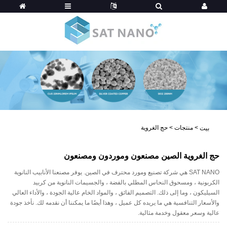
>
منتجات
>
حج الغروية
بيت
حج الغروية الصين مصنعون وموردون ومصنعون
SAT NANO هي شركة تصنيع ومورد محترف في الصين. يوفر مصنعنا الأنابيب النانوية
الكربونية ، ومسحوق النحاس المطلي بالفضة ، والجسيمات النانوية من كربيد
السيليكون ، وما إلى ذلك. التصميم الفائق ، والمواد الخام عالية الجودة ، والأداء العالي
والأسعار التنافسية هي ما يريده كل عميل ، وهذا أيضًا ما يمكننا أن نقدمه لك. نأخذ جودة
عالية وسعر معقول وخدمة مثالية.