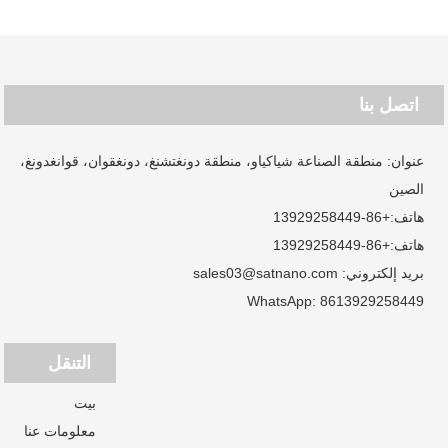
اتصل بنا
عنوان: منطقة الصناعة شياكياو، منطقة دونغتشنغ، دونغقوان، قوانغدونغ،
الصين
هاتف:
+86-13929258449
هاتف:
+86-13929258449
بريد إلكتروني:
sales03@satnano.com
WhatsApp:
8613929258449
التنقل
بيت
معلومات عنا