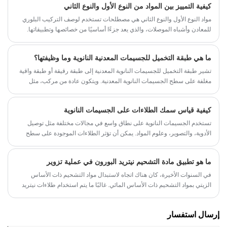
كيفية التمييز بين المواد من النوع الأول والنوع الثاني
فيها.
​مواد النوع الأول والنوع الثاني هي مصطلحات تستخدم لوصف التركيب البلوري
للمعادن وأشباه الموصلات، والذي يعد جزءًا أساسيًا من خصائصها وتطبيقاتها.
تحتوي مواد النوع الأول على هيكل مكعب يتمركز حول الجسم، بينما تحتوي مواد
النوع الثاني على هيكل مكعب يتمركز حول الوجه. إذًا، كيف يمكننا التمييز بين
ما هي طبقة التخميل للجسيمات المعدنية النانوية وما وظيفتها؟
المواد من النوع الأول والنوع الثاني؟
تشير طبقة التخميل للجسيمات النانوية المعدنية إلى طبقة رقيقة أو طبقة واقية
مغلفة على سطح الجسيمات النانوية المعدنية. ويتكون عادة من مركب، مثل
أكسيد، كبريتيد، أو مركب عضوي. يمكن لطبقة التخميل هذه أن تغير الخصائص
السطحية للجسيمات النانوية المعدنية وتوفر الحماية والاستقرار.
كيفية قياس سمك الطلاءات على الجسيمات النانوية
تستخدم الجسيمات النانوية على نطاق واسع في مجالات مختلفة مثل توصيل
الأدوية، والتصوير، وعلوم المواد. يمكن أن تؤثر الطلاءات الموجودة على سطح
الجسيمات النانوية على خصائصها وأدائها. ولذلك، فمن الضروري قياس سمك
الطلاءات لفهم آثارها على الجسيمات النانوية. في هذه التدوينة، سوف نقدم عدة
ما هو تطبيق مادة التشحيم نيتريد البورون في عملية تزوير
طرق لقياس سمك الطلاءات على الجسيمات النانوية.
في السنوات الأخيرة، كان هناك اتجاه لاستبدال مواد التشحيم ذات الأساس
الزيتي بمواد التشحيم ذات الأساس المائي. غالبًا ما يتم استخدام طلاءات نيتريد
البورون في تشكيل السبائك القائمة على النيكل، والسبائك ذات نقطة الانصهار
العالية، والأجزاء المصنعة من التيتانيوم، والتي لا توفر التشحيم فحسب، بل تمنع
إرسال استفسار
أيضًا أكسدة قطعة العمل.