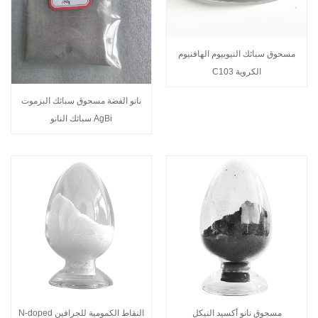
مسحوق سبائك النيوبيوم الهافنيوم
الكروية C103
نانو الفضة مسحوق سبائك البزموت
AgBi سبائك النانو
مسحوق نانو أكسيد النيكل
النقاط الكمومية للجرافين N-doped