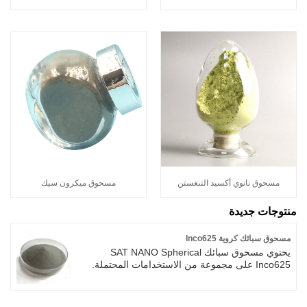
مسحوق نانوي أكسيد التنغستن
مسحوق ميكرون سيك
منتوجات جديدة
مسحوق سبائك كروية Inco625
يحتوي مسحوق سبائك SAT NANO Spherical
Inco625 على مجموعة من الاستخدامات المحتملة.
الخصائص الرئيسية لمسحوق سبائك Inco625
الكروي هي نقطة انصهار عالية، صلابة عالية، مقاومة
تآكل عالية، مقاومة قوية للتآكل، معامل منخفض