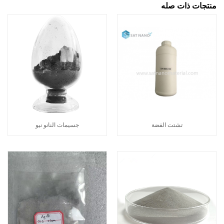
منتجات ذات صله
تشتت الفضة
جسيمات النانو نيو