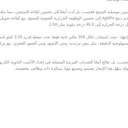
تحسين موصلية النسيج فحسب، بل أدت أيضًا إلى تحسين كفاءة التسخين، مما مكن
تحسين الراحة في البيئات الباردة من خلال التسخين الكهربائي. أدى دمج AgNPs إلى تحسين الوظيفة الحرارية الضوئية للنسيج، مع كفاء
أظهر هذا النسيج أيضًا قدرات فائقة في مقاومة التجويف ونقل الإجهاد، حيث استجاب خلال 359 
سيولوجية الدقيقة، مثل نبض مرتديه، وثني الإصبع، وثني العمود الفقري، مع مرا
ب، بل تعالج أيضًا التحديات الفريدة المتمثلة في إعداد الأنابيب النانوية الكربو
وقد سهّل هذا الإنجاز تصميم وتصنيع مواد مبتكرة ذات وظائف مخصصة.