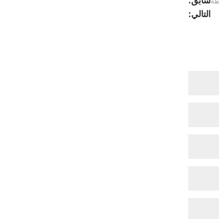
سابق:
طة
التالي: