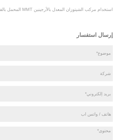
استخدام مركب الشيتوزان المعدل بالأرجينين MMT المحمل بالفضة للحفاظ على مضادات البكتيريا في الطعام
إرسال استفسار