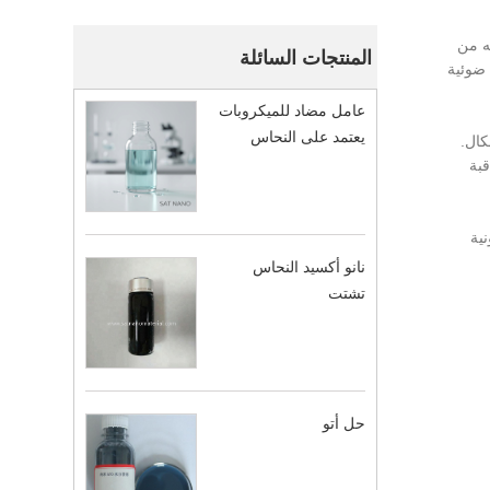
ه من
المنتجات السائلة
ة تحويل ضوئية
عامل مضاد للميكروبات
يعتمد على النحاس
مللي ثانية فقط تحت ضغط قدره 3.25 كيلو باسكال.
قبة
نية
نانو أكسيد النحاس
تشتت
حل أتو