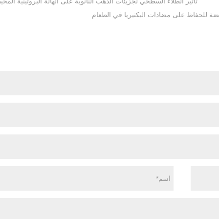
تأثير الطلاء السطحي لجزيئات الذهب النانوية على الهالة البروتينية المحي