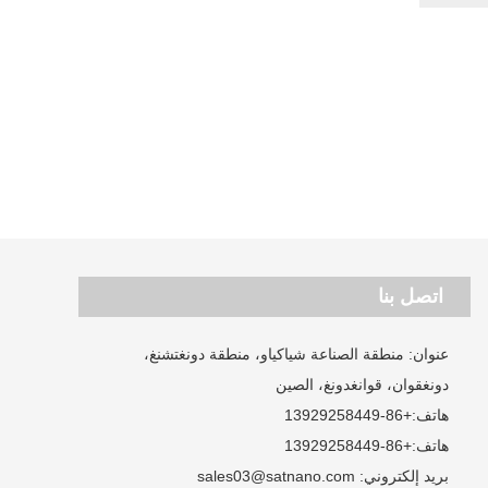
اتصل بنا
عنوان: منطقة الصناعة شياكياو، منطقة دونغتشنغ،
دونغقوان، قوانغدونغ، الصين
هاتف:
+86-13929258449
هاتف:
+86-13929258449
بريد إلكتروني:
sales03@satnano.com