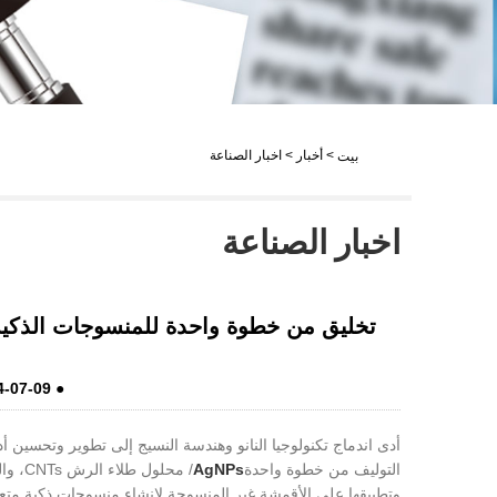
LiveChat
>
أخبار
>
اخبار الصناعة
بيت
اخبار الصناعة
4-07-09
●
أدى اندماج تكنولوجيا النانو وهندسة النسيج إلى تطوير وتحسين أد
التوليف من خطوة واحدة
AgNPs
/ محلول طلاء الرش CNTs، والذي يستخدم للتثبيت
وتطبيقها على الأقمشة غير المنسوجة لإنشاء منسوجات ذكية متع