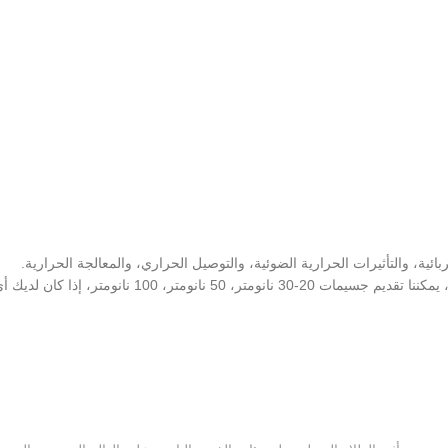
ائية، والتأثيرات الحرارية الضوئية، والتوصيل الحراري، والمعالجة الحرارية.
SAT NANO هو أفضل مورد لجسيمات الفضة النانوية في الصين، يمكننا تقديم جسيمات 20-30 نانومتر، 50 نانومتر، 100 نانومتر، إذا كان ل