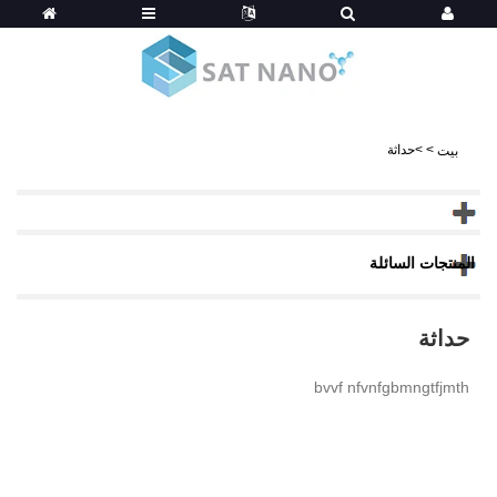
>
>
حداثة
بيت
المنتجات السائلة
حداثة
bvvf nfvnfgbmngtfjmth