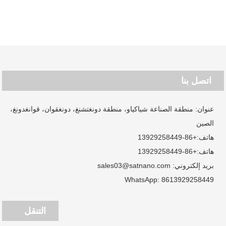
اتصل بنا
عنوان: منطقة الصناعة شياكياو، منطقة دونغتشنغ، دونغقوان، قوانغدونغ،
الصين
هاتف:
+86-13929258449
هاتف:
+86-13929258449
بريد إلكتروني:
sales03@satnano.com
WhatsApp:
8613929258449
التنقل