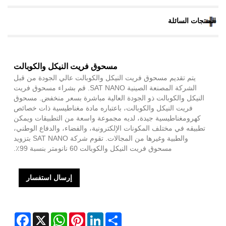
المنتجات السائلة
مسحوق فريت النيكل والكوبالت
يتم تقديم مسحوق فريت النيكل والكوبالت عالي الجودة من قبل
الشركة المصنعة الصينية SAT NANO. قم بشراء مسحوق فريت
النيكل والكوبالت ذو الجودة العالية مباشرة بسعر منخفض. مسحوق
فريت النيكل والكوبالت، باعتباره مادة مغناطيسية ذات خصائص
كهرومغناطيسية جيدة، لديه مجموعة واسعة من التطبيقات ويمكن
تطبيقه في مختلف المكونات الإلكترونية، والفضاء، والدفاع الوطني،
والطبية وغيرها من المجالات. تقوم شركة SAT NANO بتزويد
مسحوق فريت النيكل والكوبالت 60 نانومتر بنسبة 99٪.
إرسال استفسار
Facebook
WhatsApp
X
Pinterest
LinkedIn
Share