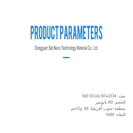
مف: Ni0.5Co0.5Fe2O4
الحجم: 60 نانومتر
منطقة جنوب أفريقيا: 38 م2/جم
النقاء: 99%