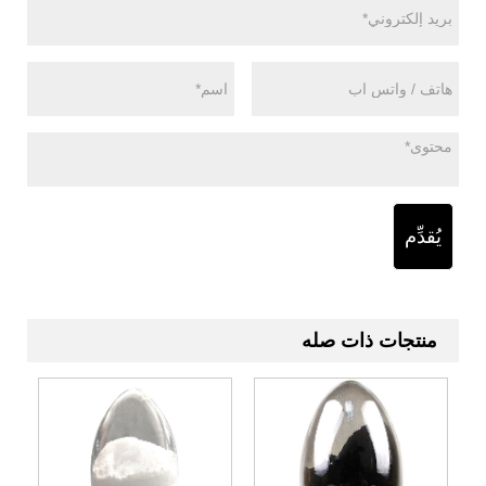
يُقدِّم
منتجات ذات صله