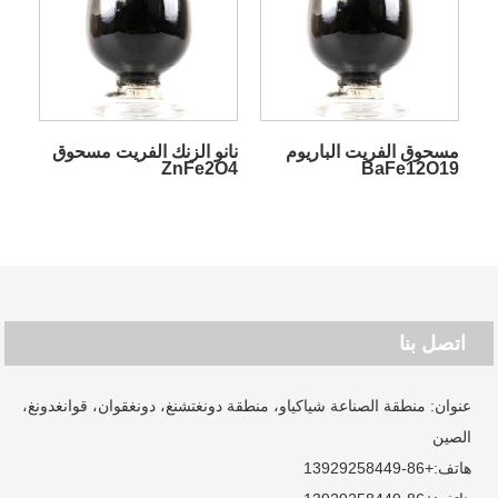
مسحوق الفريت الباريوم
نانو الزنك الفريت مسحوق
ZnFe2O4
BaFe12O19
اتصل بنا
عنوان: منطقة الصناعة شياكياو، منطقة دونغتشنغ، دونغقوان، قوانغدونغ،
الصين
هاتف:
+86-13929258449