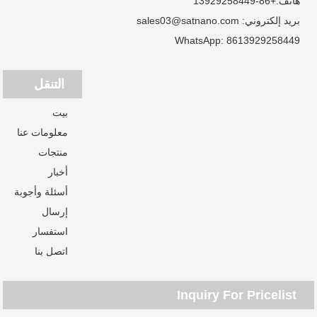
هاتف:
+86-13929258449
بريد إلكتروني:
sales03@satnano.com
WhatsApp:
8613929258449
التنقل
بيت
معلومات عنا
منتجات
أخبار
أسئلة وأجوبة
إرسال
استفسار
اتصل بنا
Inquiry For Pricelist