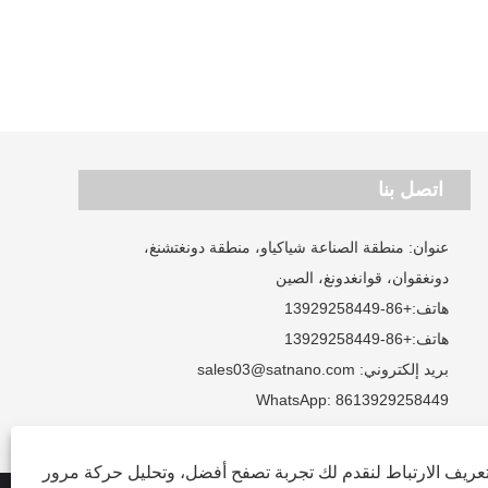
اتصل بنا
عنوان: منطقة الصناعة شياكياو، منطقة دونغتشنغ،
دونغقوان، قوانغدونغ، الصين
هاتف:
+86-13929258449
هاتف:
+86-13929258449
بريد إلكتروني:
sales03@satnano.com
WhatsApp:
8613929258449
ريف الارتباط لنقدم لك تجربة تصفح أفضل، وتحليل حركة مرور