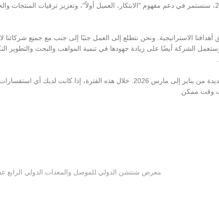
النمو والاختراق في المنافسة الشرسة في السوق. في عام 2026، سنستمر في دعم مفهوم "الابتكار، العميل أولاً"، وتعزيز ترقيات المنتجا
ام مهم بالنسبة لنا لتحقيق أهدافنا الاستراتيجية. ونحن نتطلع إلى العمل جنبًا إلى جنب مع جميع شركائ
ل الشركة أيضًا على زيادة جهودها في تنمية المواهب والبحث والتطوير الت
في ذلك الوقت، سيكون لدى SAT NANO عطلة رأس السنة الجديدة من يناير إلى مارس 2026. خلال هذه الفترة، إذا كانت لديك أي 
قرب وقت ممكن.
معرض شنتشن الدولي للموصل والمعدات الدولي الرابع ع