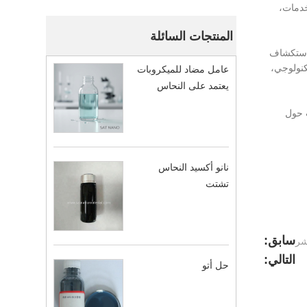
ت والخدمات،
المنتجات السائلة
نا لاستكشاف
كنولوجي،
عامل مضاد للميكروبات
يعتمد على النحاس
استفسارات حول
نانو أكسيد النحاس
تشتت
سابق:
شر
التالي:
حل أتو