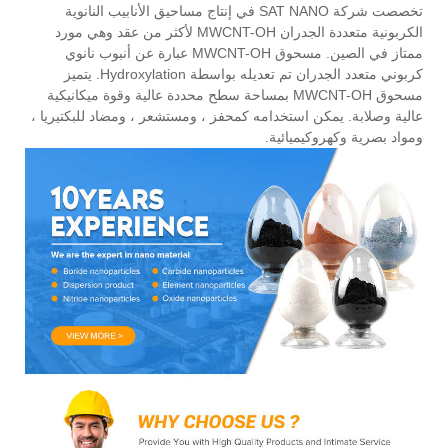
تخصصت شركة SAT NANO في إنتاج مساحيق الأنابيب النانوية
الكربونية متعددة الجدران MWCNT-OH لأكثر من عقد وهي مورد
ممتاز في الصين. مسحوق MWCNT-OH عبارة عن أنبوب نانوي
كربوني متعدد الجدران تم تعديله بواسطة Hydroxylation. يتميز
مسحوق MWCNT-OH بمساحة سطح محددة عالية وقوة ميكانيكية
عالية وصلابة. يمكن استخدامه كمحفز ، ومستشعر ، ومضاد للبكتيريا ،
ومواد بصرية وكهروكيميائية.