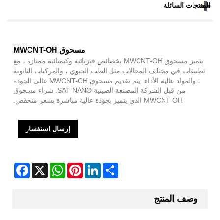
المنتجات السائلة
مسحوق MWCNT-OH
يتميز مسحوق MWCNT-OH بخصائص فيزيائية وكيميائية ممتازة ، مع
تطبيقات في مختلف المجالات مثل الطب الحيوي ، والمركبات النانوية
، والمواد عالية الأداء. يتم تقديم مسحوق MWCNT-OH عالي الجودة
من قبل الشركة المصنعة الصينية SAT NANO. شراء مسحوق
MWCNT-OH الذي يتميز بجودة عالية مباشرة بسعر منخفض.
إرسال استفسار
Facebook
WhatsApp
X
Pinterest
LinkedIn
Share
وصف المنتج