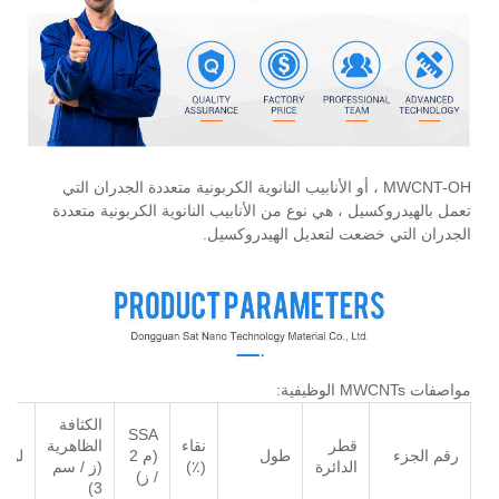
MWCNT-OH ، أو الأنابيب النانوية الكربونية متعددة الجدران التي
تعمل بالهيدروكسيل ، هي نوع من الأنابيب النانوية الكربونية متعددة
الجدران التي خضعت لتعديل الهيدروكسيل.
مواصفات MWCNTs الوظيفية:
الكثافة
SSA
قطر
نقاء
الظاهرية
رقم الجزء
طول
(م 2
لون
الدائرة
(٪)
(ز / سم
/ ز)
3)