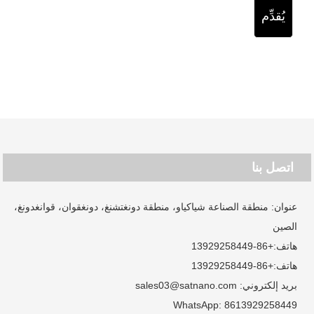
يُقدِّم
اتصل بنا
عنوان: منطقة الصناعة شياكياو، منطقة دونغتشنغ، دونغقوان، قوانغدونغ،
الصين
هاتف:
+86-13929258449
هاتف:
+86-13929258449
بريد إلكتروني:
sales03@satnano.com
WhatsApp:
8613929258449