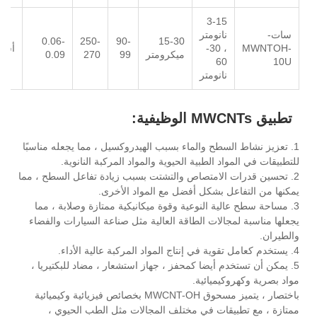
3-15
سات-
نانومتر
0.06-
250-
90-
15-30
MWNTOH-
، 30-
أسو
ميكرومتر
99
270
0.09
60
10U
نانومتر
تطبيق MWCNTs الوظيفية:
1. تعزيز نشاط السطح والماء بسبب الهيدروكسيل ، مما يجعله مناسبًا
للتطبيقات في المواد الطبية الحيوية والمواد المركبة النانوية.
2. تحسين قدرات الامتصاص والتشتت بسبب زيادة تفاعل السطح ، مما
يمكنها من التفاعل بشكل أفضل مع المواد الأخرى.
3. مساحة سطح عالية النوعية وقوة ميكانيكية ممتازة وصلابة ، مما
يجعلها مناسبة لمجالات الطاقة العالية مثل صناعة السيارات والفضاء
والطيران.
4. يستخدم كعامل تقوية في إنتاج المواد المركبة عالية الأداء.
5. يمكن أن تستخدم أيضا كمحفز ، جهاز استشعار ، مضاد للبكتيريا ،
مواد بصرية وكهروكيميائية.
باختصار ، يتميز مسحوق MWCNT-OH بخصائص فيزيائية وكيميائية
ممتازة ، مع تطبيقات في مختلف المجالات مثل الطب الحيوي ،