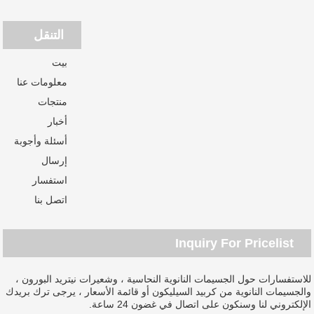
التنقل
بيت
معلومات عنا
منتجات
أخبار
أسئلة وأجوبة
إرسال
استفسار
اتصل بنا
Inquiry For Pricelist
للاستفسارات حول الجسيمات النانوية النحاسية ، وشعيرات نيتريد البورون ،
والجسيمات النانوية من كربيد السيليكون أو قائمة الأسعار ، يرجى ترك بريدك
الإلكتروني لنا وسنكون على اتصال في غضون 24 ساعة.