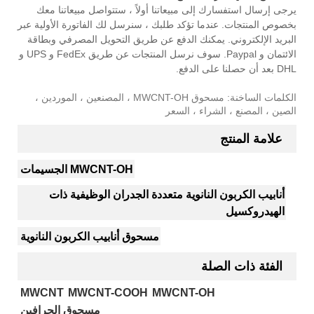
يرجى إرسال استفسارك إلى مبيعاتنا أولاً ، ستتواصل مبيعاتنا معك
بخصوص المنتجات. عندما تؤكد طلبك ، سنرسل لك الفاتورة الأولية عبر
البريد الإلكتروني. يمكنك الدفع عن طريق التحويل المصرفي وبطاقة
الائتمان و Paypal. سوف نرسل المنتجات عن طريق FedEx و UPS و
DHL بعد أن حصلنا على الدفع.
الكلمات الساخنة: مسحوق MWCNT-OH ، المصنعين ، الموردين ،
الصين ، المصنع ، الشراء ، السعر
علامة المنتج
MWCNT-OH الجسيمات
أنابيب الكربون النانوية متعددة الجدران الوظيفية ذات
الهيدروكسيل
مسحوق أنابيب الكربون النانوية
الفئة ذات الصلة
MWCNT
MWCNT-COOH
MWCNT-OH
مسحوق الجرافين